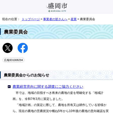
現在の位置：
トップページ
>
事業者の皆さんへ
>
産業
> 農業委員会
農業委員会
広報ID1008294
農業委員会からのお知らせ
農業経営意向に関する調査にご協力ください
市では、地域の目指すべき将来の農地の姿を明確化する「地域計
画」を、令和7年3月に策定しました。
「地域計画」の策定に際して、農地を所有又は耕作している皆様か
ら、現在の農地の営農状況や概ね5年から10年後の農地の意向確認を実