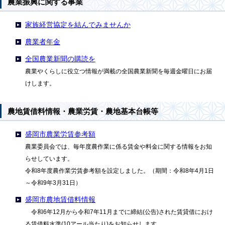
農業振興に関する事業
家族経営協定を結んでみませんか
農業者年金
全国農業新聞の購読を
農業やくらしに役立つ情報が満載の全国農業新聞を毎週金曜日にお届
けします。
農地賃借料情報・農業労賃・農地基本台帳等
盛岡市農業労賃参考額
農業委員会では、毎年度農作業に係る賃金や料金に関する情報をお知
らせしています。
令和8年度農作業労賃参考額を設定しました。（期間：令和8年4月1日
～令和9年3月31日）
盛岡市農地賃借料情報
令和6年12月から令和7年11月までに締結(公告)された賃貸借におけ
る賃借料水準(10アール当たり)をお知らせします。