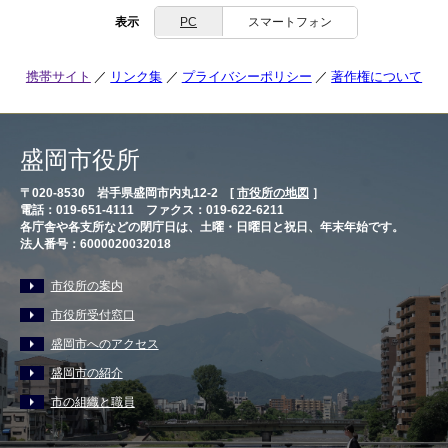
表示
PC
スマートフォン
携帯サイト
リンク集
プライバシーポリシー
著作権について
盛岡市役所
〒020-8530 岩手県盛岡市内丸12-2 [
市役所の地図
］
電話：019-651-4111 ファクス：019-622-6211
各庁舎や各支所などの閉庁日は、土曜・日曜日と祝日、年末年始です。
法人番号：6000020032018
市役所の案内
市役所受付窓口
盛岡市へのアクセス
盛岡市の紹介
市の組織と職員