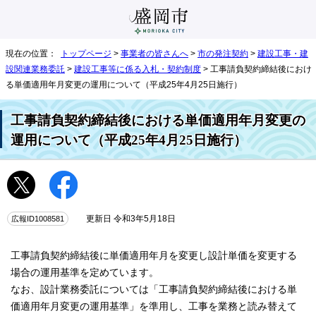
現在の位置：
トップページ
>
事業者の皆さんへ
>
市の発注契約
>
建設工事・建
設関連業務委託
>
建設工事等に係る入札・契約制度
> 工事請負契約締結後におけ
る単価適用年月変更の運用について（平成25年4月25日施行）
工事請負契約締結後における単価適用年月変更の
運用について（平成25年4月25日施行）
広報ID1008581
更新日 令和3年5月18日
工事請負契約締結後に単価適用年月を変更し設計単価を変更する
場合の運用基準を定めています。
なお、設計業務委託については「工事請負契約締結後における単
価適用年月変更の運用基準」を準用し、工事を業務と読み替えて