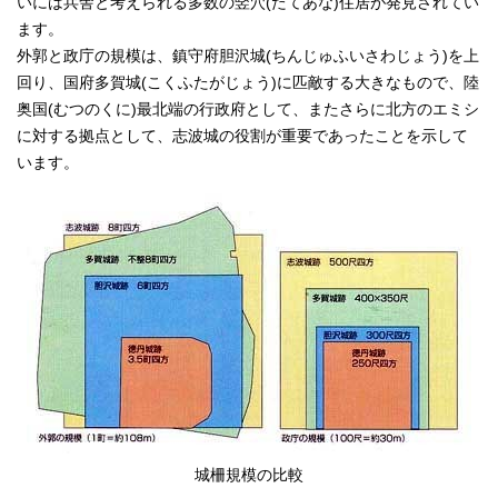
いには兵舎と考えられる多数の竪穴(たてあな)住居が発見されてい
ます。
外郭と政庁の規模は、鎮守府胆沢城(ちんじゅふいさわじょう)を上
回り、国府多賀城(こくふたがじょう)に匹敵する大きなもので、陸
奥国(むつのくに)最北端の行政府として、またさらに北方のエミシ
に対する拠点として、志波城の役割が重要であったことを示して
います。
城柵規模の比較