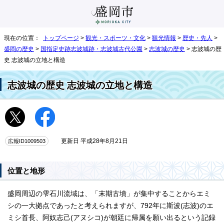
現在の位置：
トップページ
>
観光・スポーツ・文化
>
観光情報
>
歴史・先人
>
盛岡の歴史
>
国指定史跡志波城跡・志波城古代公園
>
志波城の歴史
> 志波城の歴
史 志波城の立地と構造
志波城の歴史 志波城の立地と構造
広報ID1009503
更新日 平成28年8月21日
位置と地形
盛岡周辺の雫石川流域は、「末期古墳」が集中することからエミ
シの一大拠点であったと考えられますが、792年に斯波(志波)のエ
ミシ首長、阿奴志己(アヌシコ)が朝廷に帰属を願い出るという記録