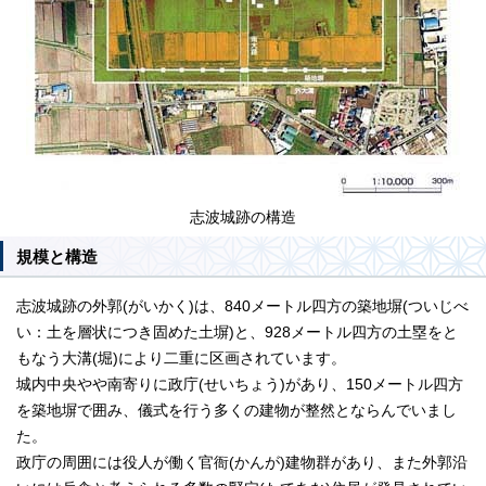
志波城跡の構造
規模と構造
志波城跡の外郭(がいかく)は、840メートル四方の築地塀(ついじべ
い：土を層状につき固めた土塀)と、928メートル四方の土塁をと
もなう大溝(堀)により二重に区画されています。
城内中央やや南寄りに政庁(せいちょう)があり、150メートル四方
を築地塀で囲み、儀式を行う多くの建物が整然とならんでいまし
た。
政庁の周囲には役人が働く官衙(かんが)建物群があり、また外郭沿