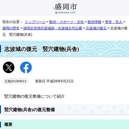
現在の位置：
トップページ
>
観光・スポーツ・文化
>
観光情報
>
歴史・先人
>
盛岡の歴史
>
国指定史跡志波城跡・志波城古代公園
>
志波城の復元
> 志波城の復
元 竪穴建物(兵舎)
志波城の復元 竪穴建物(兵舎)
広報ID1009513
更新日 平成28年8月21日
竪穴建物の復元整備について紹介
竪穴建物(兵舎)の復元整備
概要