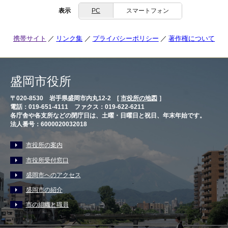
表示
PC
スマートフォン
携帯サイト
リンク集
プライバシーポリシー
著作権について
盛岡市役所
〒020-8530 岩手県盛岡市内丸12-2 [
市役所の地図
］
電話：019-651-4111 ファクス：019-622-6211
各庁舎や各支所などの閉庁日は、土曜・日曜日と祝日、年末年始です。
法人番号：6000020032018
市役所の案内
市役所受付窓口
盛岡市へのアクセス
盛岡市の紹介
市の組織と職員