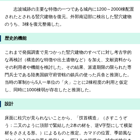
志波城跡の主要な特徴の一つである城内に1200～2000棟配置
されたとされる竪穴建物を復元。外郭南辺部に検出した竪穴建物
のうち、3棟を復元整備した。
歴史的機能
これまで発掘調査で見つかった竪穴建物のすべてに対し考古学的
な再検討（構造的な特徴や出土遺物など）を加え、文献資料から
その利用者や機能を検討した。その結果、派遣期限の限られた専
門兵士である陸奥国鎮守府管轄の鎮兵の使った兵舎と推測した。
当時の軍制から5人一単位の「火」ごとに2棟程度の利用と仮定
し、同時に1000棟弱が存在したと推測した。
設計
床面に柱穴が見られないことから、「扠首構造」（さすこうぞ
う：二又のように頂部で緊結した2本の材を、逆V字型にして横架
材をささえる形。）によるものと推定。カマドの位置、季節風な