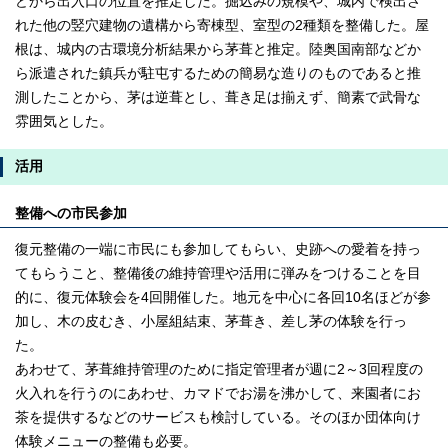
どから出入口の位置を推定した。掘込みの規模や、城内で検出さ
れた他の竪穴建物の遺構から寄棟型、室型の2種類を整備した。屋
根は、城内の古環境分析結果から茅葺と推定。陸奥国南部などか
ら派遣された鎮兵が駐屯するための簡易な造りのものであると推
測したことから、茅は逆葺とし、葺き足は揃えず、簡素で武骨な
雰囲気とした。
活用
整備への市民参加
復元整備の一端に市民にも参加してもらい、史跡への愛着を持っ
てもらうこと、整備後の維持管理や活用に弾みをつけることを目
的に、復元体験会を4回開催した。地元を中心に各回10名ほどが参
加し、木の皮むき、小屋組結束、茅葺き、差し茅の体験を行っ
た。
あわせて、茅葺維持管理のために指定管理者が週に2～3回程度の
火入れを行うのにあわせ、カマドでお湯を沸かして、来園者にお
茶を提供するなどのサービスも検討している。そのほか団体向け
体験メニューの整備も必要。