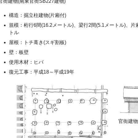
官衙建物(南東官衙SB227建物)
構造：掘立柱建物(片廂付)
規模：桁行6間(16.2メートル)、梁行2間(5.1メートル)、片廂
トル
屋根：トチ葺き(スギ割板)
壁：板壁
使用木材：ヒバ
復元工事：平成18～平成19年
官衙建物