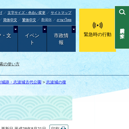
げ
文字サイズ・色合い変更
サイトマップ
한국어
ภาษาไทย
简体中文
繁体中文
目的別で探す
緊急時の行動
ツ・文
イベン
市政情
ト
報
索の使い方
波城跡・志波城古代公園
>
志波城の復
新日 平成28年8月21日
印刷