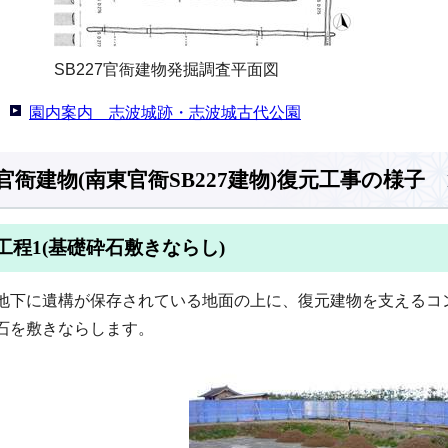
SB227官衙建物発掘調査平面図
園内案内 志波城跡・志波城古代公園
官衙建物(南東官衙SB227建物)復元工事の様子 
工程1(基礎砕石敷きならし)
地下に遺構が保存されている地面の上に、復元建物を支えるコ
石を敷きならします。