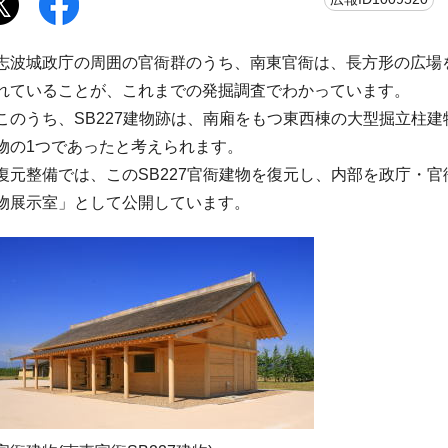
志波城政庁の周囲の官衙群のうち、南東官衙は、長方形の広場
れていることが、これまでの発掘調査でわかっています。
このうち、SB227建物跡は、南廂をもつ東西棟の大型掘立柱
物の1つであったと考えられます。
復元整備では、このSB227官衙建物を復元し、内部を政庁・
物展示室」として公開しています。