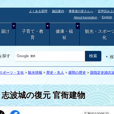
よくある質問
施設案内
事業者の皆さんへ
音声読み上
English
About translation
・届け
子育て・教
健康・福
観光・スポー
育
祉
化
を探す
検
スポーツ・文化
>
観光情報
>
歴史・先人
>
盛岡の歴史
>
国指定史跡志
志波城の復元 官衙建物
更
広報ID1009520