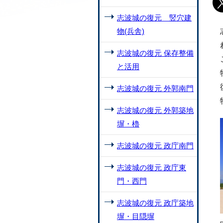
志波城の復元 竪穴建
物(兵舎)
志波城の復元 保存整備
と活用
志波城の復元 外郭南門
志波城の復元 外郭築地
塀・櫓
志波城の復元 政庁南門
志波城の復元 政庁東
門・西門
志波城の復元 政庁築地
塀・目隠塀