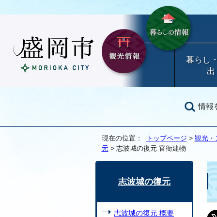
暮らし
出
情報
現在の位置：
トップページ
>
観光・
元
> 志波城の復元 官衙建物
志波城の復元
志波城の復元 概要