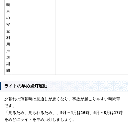
転
車
の
安
全
利
用
推
進
期
間
ライトの早め点灯運動
夕暮れの薄暮時は見通しが悪くなり、事故が起こりやすい時間帯
です。
「見るため、見られるため」、
9月～4月は16時
、
5月～8月は17時
をめどにライトを早め点灯しましょう。