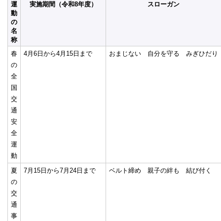
運
実施期間（令和8年度）
スローガン
動
の
名
称
春
4月6日から4月15日まで
おまじない 自分を守る みぎひだり
の
全
国
交
通
安
全
運
動
夏
7月15日から7月24日まで
ベルト締め 親子の絆も 結び付く
の
交
通
事