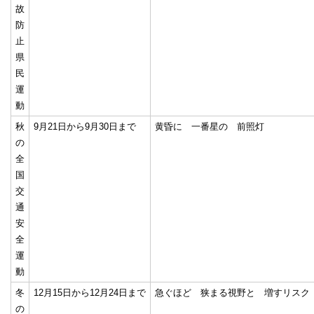
故
防
止
県
民
運
動
秋
9月21日から9月30日まで
黄昏に 一番星の 前照灯
の
全
国
交
通
安
全
運
動
冬
12月15日から12月24日まで
急ぐほど 狭まる視野と 増すリスク
の