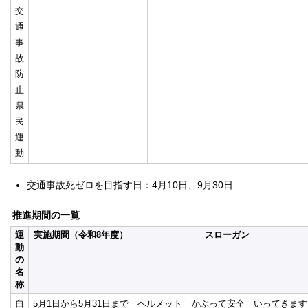
交
通
事
故
防
止
県
民
運
動
交通事故死ゼロを目指す日：4月10日、9月30日
推進期間の一覧
運
実施期間（令和8年度）
スローガン
動
の
名
称
自
5月1日から5月31日まで
ヘルメット かぶって安全 いってきます