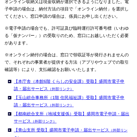
オンライン収納又は現金収納が選択できるようになりました。電
子申請の場合は、納付方法の項目で「オンライン納付」を選択し
てください。窓口申請の場合は、係員にお申し出ください。
※電子申請の場合でも、許可証及び臨時運行許可番号標（いわゆ
る「仮ナンバー」）の受取りのため、窓口にお越しいただく必要
があります。
※オンライン納付の場合は、窓口で領収証等が発行されませんの
で、それぞれの事業者が提供する方法（アプリやウェブでの取引
確認等）により、支払確認をお願いいたします。
【本庁舎（本館6階 くらしの安全課）受取】盛岡市電子申
請・届出サービス
（外部リンク）
【玉山総合事務所（1階 住民福祉課）受取】盛岡市電子申
請・届出サービス
（外部リンク）
【都南総合支所（地域支援係）受取】盛岡市電子申請・届出
サービス
（外部リンク）
【青山支所 受取】盛岡市電子申請・届出サービス
（外部リン