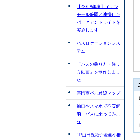
【令和8年度】イオン
モール盛岡と連携した
パークアンドライドを
実施します
バスロケーションシス
テム
「バスの乗り方・降り
方動画」を制作しまし
た
盛岡市バス路線マップ
動画やスマホで不安解
消！バスに乗ってみよ
う
JR山田線紹介漫画小冊