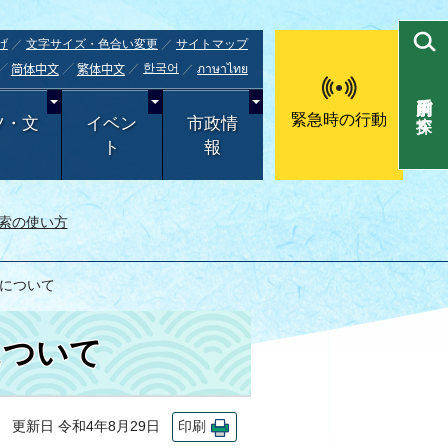
げ
文字サイズ・色合い変更
サイトマップ
한국어
ภาษาไทย
简体中文
繁体中文
目的別で探す
緊急時の行動
ツ・文
イベン
市政情
ト
報
索の使い方
書について
について
更新日 令和4年8月29日
印刷