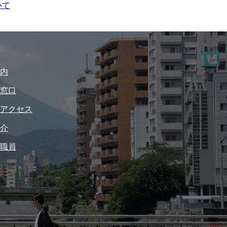
いて
内
窓口
アクセス
介
職員