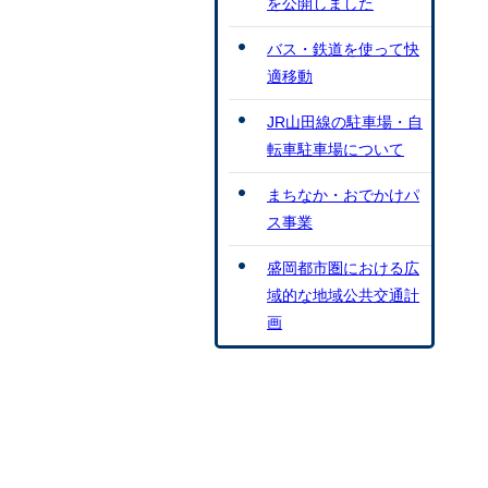
を公開しました
バス・鉄道を使って快
適移動
JR山田線の駐車場・自
転車駐車場について
まちなか・おでかけパ
ス事業
盛岡都市圏における広
域的な地域公共交通計
画