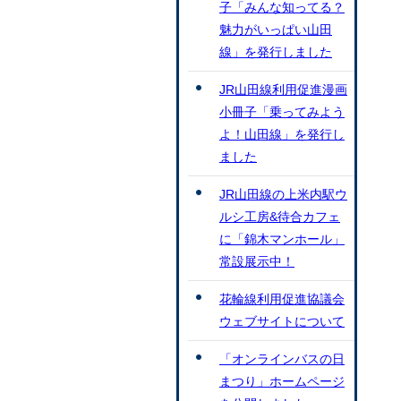
子「みんな知ってる？
魅力がいっぱい山田
線」を発行しました
JR山田線利用促進漫画
小冊子「乗ってみよう
よ！山田線」を発行し
ました
JR山田線の上米内駅ウ
ルシ工房&待合カフェ
に「錦木マンホール」
常設展示中！
花輪線利用促進協議会
ウェブサイトについて
「オンラインバスの日
まつり」ホームページ