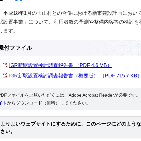
平成18年1月の玉山村との合併における新市建設計画において
駅設置事業」について、利用者数の予測や整備内容等の検討を
します。
添付ファイル
IGR新駅設置検討調査報告書 （PDF 4.6 MB）
IGR新駅設置検討調査報告書（概要版） （PDF 715.7 KB
PDFファイルをご覧いただくには、Adobe Acrobat Readerが必要で
イト
からダウンロード（無料）してください。
よりよいウェブサイトにするために、このページにどのよう
さい。