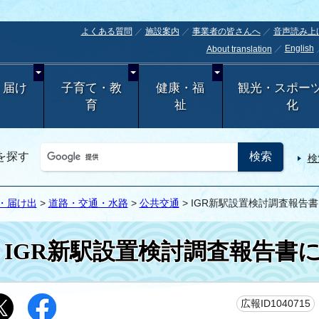
よくある質問
施設案内
事業者の皆さんへ
音声読み上
English
About translation
・届け
子育て・教
健康・福
観光・スポー
育
祉
化
を探す
検
・届け出
>
道路・交通・水路
>
公共交通
> IGR新駅設置検討調査報告
IGR新駅設置検討調査報告書
広報ID1040715