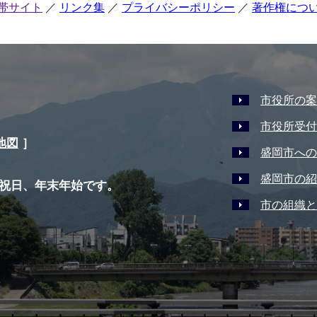
帯サイト
リンク集
プライバシーポリシー
著作権につ
市役所の案
市役所受付
地図
］
盛岡市への
盛岡市の紹
祝日、年末年始です。
市の組織と