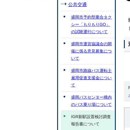
公共交通
盛岡市予約型乗合タク
シー「もりもりGO」
の試験運行について
盛岡市運賃協議会の開
催に係る意見募集につ
いて
盛岡市路線バス運転士
雇用促進支援金につい
て
盛岡バスセンター構内
のバス乗り場について
IGR新駅設置検討調査
報告書について