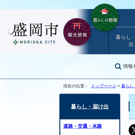
暮らし
出
情報
現在の位置：
トップページ
>
暮らし
暮らし・届け出
道路・交通・水路