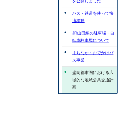
を公開しました
バス・鉄道を使って快
適移動
JR山田線の駐車場・自
転車駐車場について
まちなか・おでかけパ
ス事業
盛岡都市圏における広
域的な地域公共交通計
画