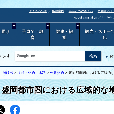
よくある質問
施設案内
事業者の皆さんへ
音声読み上
English
About translation
・届け
子育て・教
健康・福
観光・スポー
育
祉
化
を探す
検
・届け出
>
道路・交通・水路
>
公共交通
> 盛岡都市圏における広域的
盛岡都市圏における広域的な