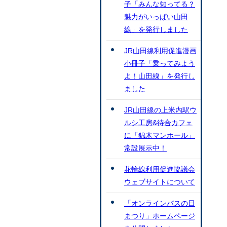
子「みんな知ってる？
魅力がいっぱい山田
線」を発行しました
JR山田線利用促進漫画
小冊子「乗ってみよう
よ！山田線」を発行し
ました
JR山田線の上米内駅ウ
ルシ工房&待合カフェ
に「錦木マンホール」
常設展示中！
花輪線利用促進協議会
ウェブサイトについて
「オンラインバスの日
まつり」ホームページ