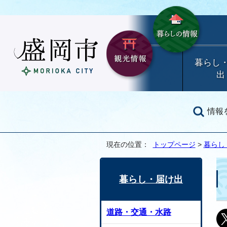
暮らし
出
情報
現在の位置：
トップページ
>
暮らし
暮らし・届け出
道路・交通・水路