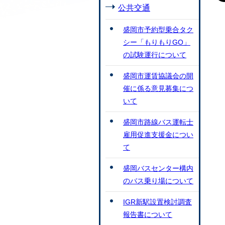
公共交通
盛岡市予約型乗合タク
シー「もりもりGO」
の試験運行について
盛岡市運賃協議会の開
催に係る意見募集につ
いて
盛岡市路線バス運転士
雇用促進支援金につい
て
盛岡バスセンター構内
のバス乗り場について
IGR新駅設置検討調査
報告書について