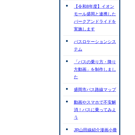
【令和8年度】イオン
モール盛岡と連携した
パークアンドライドを
実施します
バスロケーションシス
テム
「バスの乗り方・降り
方動画」を制作しまし
た
盛岡市バス路線マップ
動画やスマホで不安解
消！バスに乗ってみよ
う
JR山田線紹介漫画小冊