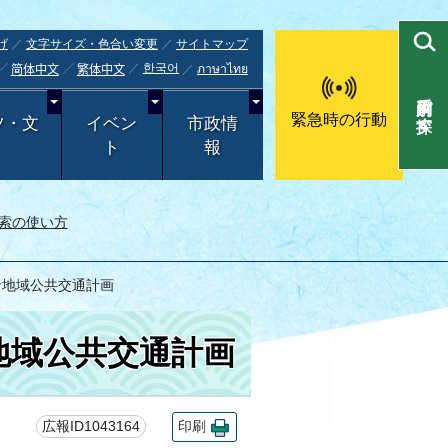
げ
文字サイズ・色合い変更
サイトマップ
한국어
ภาษาไทย
简体中文
繁体中文
目的別で探す
緊急時の行動
ツ・文
イベン
市政情
ト
報
索の使い方
な地域公共交通計画
地域公共交通計画
広報ID1043164
印刷