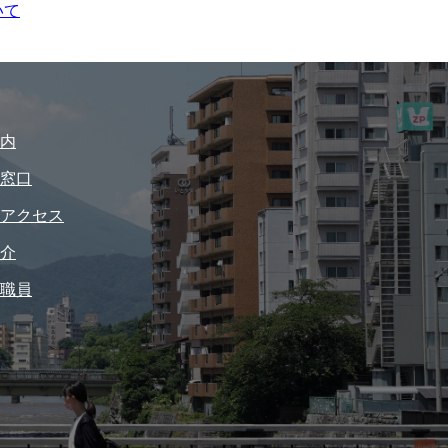
いて
内
窓口
アクセス
介
職員