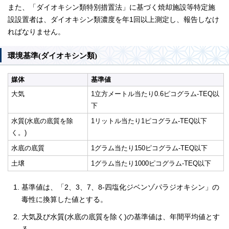
また、「ダイオキシン類特別措置法」に基づく焼却施設等特定施
設設置者は、ダイオキシン類濃度を年1回以上測定し、報告しなけ
ればなりません。
環境基準(ダイオキシン類)
媒体
基準値
大気
1立方メートル当たり0.6ピコグラム-TEQ以
下
水質(水底の底質を除
1リットル当たり1ピコグラム-TEQ以下
く。)
水底の底質
1グラム当たり150ピコグラム-TEQ以下
土壌
1グラム当たり1000ピコグラム-TEQ以下
基準値は、「2、3、7、8-四塩化ジベンゾパラジオキシン」の
毒性に換算した値とする。
大気及び水質(水底の底質を除く)の基準値は、年間平均値とす