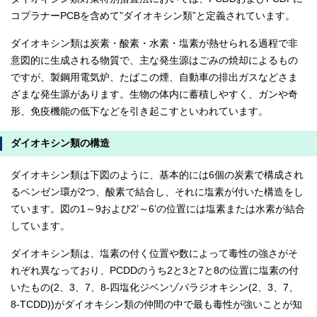
コプラナーPCBを含めて”ダイオキシン類”と定義されています。
ダイオキシン類は炭素・酸素・水素・塩素が熱せられる過程で非
意図的に生成される物質で、主な発生源はごみの焼却によるもの
ですが、製鋼用電気炉、たばこの煙、自動車の排出ガスなどさま
ざまな発生源があります。生物の体内に蓄積しやすく、ガンや奇
形、免疫機能の低下などを引き起こすといわれています。
ダイオキシン類の構造
ダイオキシン類は下図のように、基本的には6個の炭素で構成され
るベンゼン環が2つ、酸素で結合し、それに塩素が付いた構造をし
ています。図の1～9および2’～6’の位置には塩素または水素が結合
しています。
ダイオキシン類は、塩素の付く位置や数によって毒性の強さがそ
れぞれ異なっており、PCDDのうち2と3と7と8の位置に塩素の付
いたもの(2、3、7、8-四塩化ジベンゾパラジオキシン(2、3、7、
8-TCDD))がダイオキシン類の仲間の中で最も毒性が強いことが知