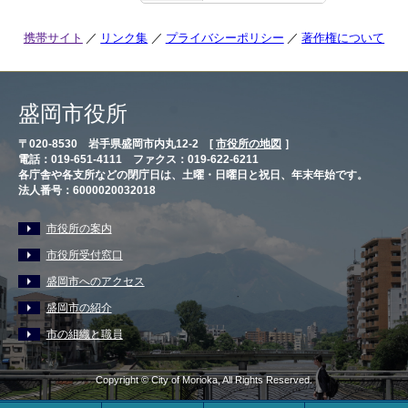
携帯サイト
リンク集
プライバシーポリシー
著作権について
盛岡市役所
〒020-8530 岩手県盛岡市内丸12-2 [
市役所の地図
］
電話：019-651-4111 ファクス：019-622-6211
各庁舎や各支所などの閉庁日は、土曜・日曜日と祝日、年末年始です。
法人番号：6000020032018
市役所の案内
市役所受付窓口
盛岡市へのアクセス
盛岡市の紹介
市の組織と職員
Copyright © City of Morioka, All Rights Reserved.