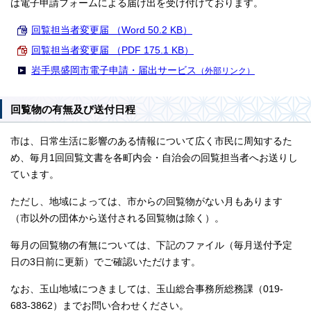
は電子申請フォームによる届け出を受け付けております。
回覧担当者変更届 （Word 50.2 KB）
回覧担当者変更届 （PDF 175.1 KB）
岩手県盛岡市電子申請・届出サービス
（外部リンク）
回覧物の有無及び送付日程
市は、日常生活に影響のある情報について広く市民に周知するた
め、毎月1回回覧文書を各町内会・自治会の回覧担当者へお送りし
ています。
ただし、地域によっては、市からの回覧物がない月もあります
（市以外の団体から送付される回覧物は除く）。
毎月の回覧物の有無については、下記のファイル（毎月送付予定
日の3日前に更新）でご確認いただけます。
なお、玉山地域につきましては、玉山総合事務所総務課（019-
683-3862）までお問い合わせください。