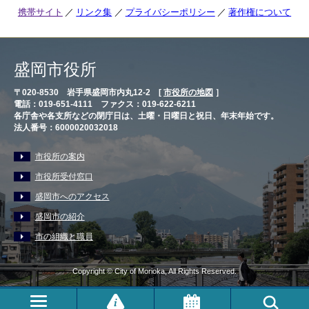
携帯サイト
リンク集
プライバシーポリシー
著作権について
盛岡市役所
〒020-8530 岩手県盛岡市内丸12-2 [
市役所の地図
］
電話：019-651-4111 ファクス：019-622-6211
各庁舎や各支所などの閉庁日は、土曜・日曜日と祝日、年末年始です。
法人番号：6000020032018
市役所の案内
市役所受付窓口
盛岡市へのアクセス
盛岡市の紹介
市の組織と職員
Copyright © City of Morioka, All Rights Reserved.