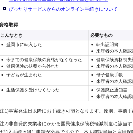
ぴったりサービスからのオンライン手続きについて
資格取得
こんなとき
必要なもの
盛岡市に転入した
転出証明書
来庁者の本人確認
今までの健康保険の資格がなくなった
健康保険資格喪失証
健康保険の扶養から外れた
来庁者の本人確認
子どもが生まれた
母子健康手帳
来庁者の本人確認
生活保護を受けなくなった
保護廃止通知書
来庁者の本人確認
(注1)事実発生日以降にお手続き可能となります。原則、事前
(注2)非自発的失業者にかかる国民健康保険税軽減制度に該当
は加入手続き後に申請が必要ですので、本人確認書類と雇用保