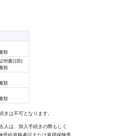
書類
明書(1部)
書類
書類
書類
手続きは不可となります。
する人は、加入手続きの際もしく
険受給資格者証または雇用保険受