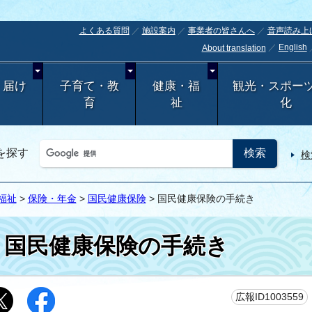
よくある質問
施設案内
事業者の皆さんへ
音声読み上
English
About translation
・届け
子育て・教
健康・福
観光・スポー
育
祉
化
を探す
検
福祉
>
保険・年金
>
国民健康保険
> 国民健康保険の手続き
国民健康保険の手続き
広報ID1003559