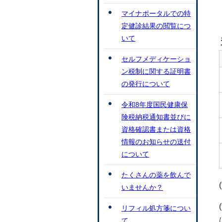
マイナポータルでの特
定健診結果の閲覧につ
いて
セルフメディケーショ
ン税制に関する証明書
の発行について
令和8年度国民健康保
険税納税通知書並びに
資格確認書または資格
情報のお知らせの送付
について
たくさんの薬を飲んで
いませんか？
リフィル処方箋につい
て