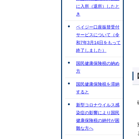
に入所（退所）したと
き
ペイジー口座振替受付
サービスについて（令
和7年3月14日をもって
終了しました）
国民健康保険税の納め
方
国民健康保険税を滞納
すると
新型コロナウイルス感
染症の影響により国民
健康保険税の納付が困
難な方へ