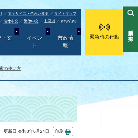
げ
文字サイズ・色合い変更
サイトマップ
한국어
ภาษาไทย
简体中文
繁体中文
目的別で探す
緊急時の行動
ツ・文
イベン
市政情
ト
報
索の使い方
更新日 令和8年6月24日
印刷