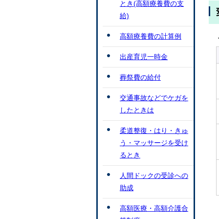
とき(高額療養費の支
給)
高額療養費の計算例
出産育児一時金
葬祭費の給付
交通事故などでケガを
したときは
柔道整復・はり・きゅ
う・マッサージを受け
るとき
人間ドックの受診への
助成
高額医療・高額介護合