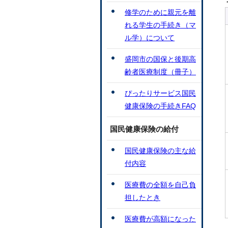
修学のために親元を離
れる学生の手続き（マ
ル学）について
盛岡市の国保と後期高
齢者医療制度（冊子）
ぴったりサービス国民
健康保険の手続きFAQ
国民健康保険の給付
国民健康保険の主な給
付内容
医療費の全額を自己負
担したとき
医療費が高額になった