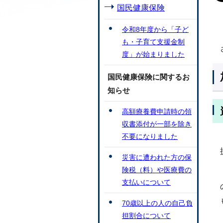
国民健康保険
令和8年度から「子ど
も・子育て支援金制
度」が始まりました
国民健康保険に関するお
知らせ
高額療養費申請時の領
収書添付が一部を除き
不要になりました
災害に遭われた方の保
険税（料）や医療費の
支払いについて
70歳以上の人の自己負
担割合について