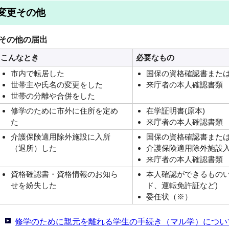
変更その他
その他の届出
こんなとき
必要なもの
市内で転居した
国保の資格確認書また
世帯主や氏名の変更をした
来庁者の本人確認書類
世帯の分離や合併をした
修学のために市外に住所を定め
在学証明書(原本)
た
来庁者の本人確認書類
介護保険適用除外施設に入所
国保の資格確認書また
（退所）した
介護保険適用除外施設
来庁者の本人確認書類
資格確認書・資格情報のお知ら
本人確認ができるものい
せを紛失した
ド、運転免許証など)
委任状（※）
修学のために親元を離れる学生の手続き（マル学）につい