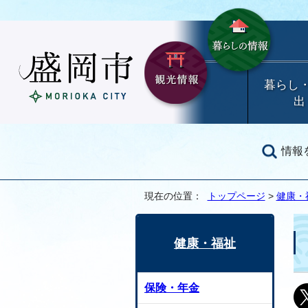
暮らし
出
情報
現在の位置：
トップページ
>
健康・
健康・福祉
保険・年金