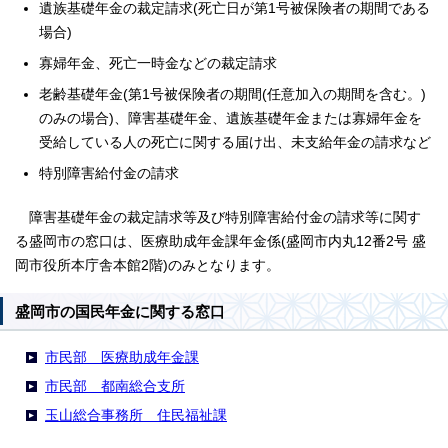
遺族基礎年金の裁定請求(死亡日が第1号被保険者の期間である
場合)
寡婦年金、死亡一時金などの裁定請求
老齢基礎年金(第1号被保険者の期間(任意加入の期間を含む。)
のみの場合)、障害基礎年金、遺族基礎年金または寡婦年金を
受給している人の死亡に関する届け出、未支給年金の請求など
特別障害給付金の請求
障害基礎年金の裁定請求等及び特別障害給付金の請求等に関す
る盛岡市の窓口は、医療助成年金課年金係(盛岡市内丸12番2号 盛
岡市役所本庁舎本館2階)のみとなります。
盛岡市の国民年金に関する窓口
市民部 医療助成年金課
市民部 都南総合支所
玉山総合事務所 住民福祉課