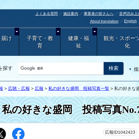
よくある質問
施設案内
事業者の皆さんへ
音声読み上
English
About translation
・届け
子育て・教
健康・福
観光・スポー
育
祉
化
を探す
検
報
>
広聴・広報
>
広報
>
私の好きな盛岡 投稿写真一覧
> 私の好きな盛
私の好きな盛岡 投稿写真No.7
広報ID1042423