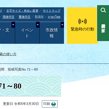
げ
文字サイズ・色合い変更
サイトマップ
한국어
ภาษาไทย
简体中文
繁体中文
目的別で探す
緊急時の行動
ツ・文
イベン
市政情
ト
報
索の使い方
岡 投稿写真No.71～80
1～80
更新日 令和5年3月30日
印刷