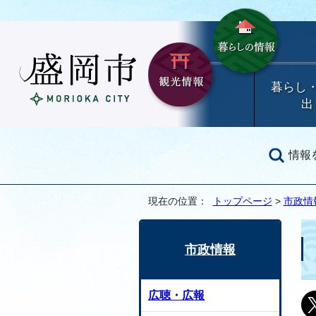
暮らし
出
情報
現在の位置：
トップページ
>
市政情
市政情報
広聴・広報