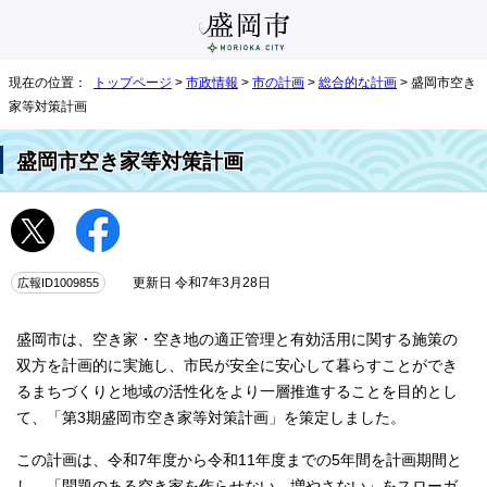
現在の位置：
トップページ
>
市政情報
>
市の計画
>
総合的な計画
> 盛岡市空き
家等対策計画
盛岡市空き家等対策計画
広報ID1009855
更新日 令和7年3月28日
盛岡市は、空き家・空き地の適正管理と有効活用に関する施策の
双方を計画的に実施し、市民が安全に安心して暮らすことができ
るまちづくりと地域の活性化をより一層推進することを目的とし
て、「第3期盛岡市空き家等対策計画」を策定しました。
この計画は、令和7年度から令和11年度までの5年間を計画期間と
し、「問題のある空き家を作らせない、増やさない」をスローガ