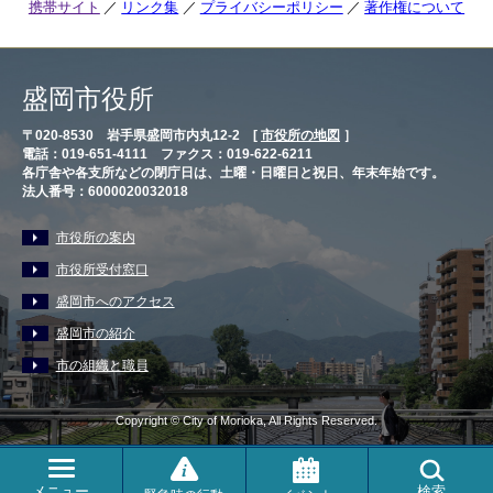
携帯サイト
リンク集
プライバシーポリシー
著作権について
盛岡市役所
〒020-8530 岩手県盛岡市内丸12-2 [
市役所の地図
］
電話：019-651-4111 ファクス：019-622-6211
各庁舎や各支所などの閉庁日は、土曜・日曜日と祝日、年末年始です。
法人番号：6000020032018
市役所の案内
市役所受付窓口
盛岡市へのアクセス
盛岡市の紹介
市の組織と職員
Copyright © City of Morioka, All Rights Reserved.
メニュー
検索