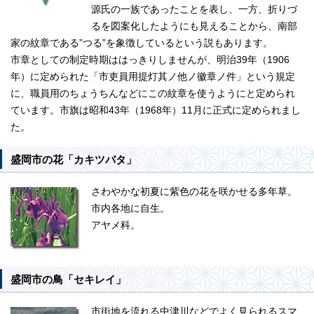
源氏の一族であったことを表し、一方、折りづ
るを図案化したようにも見えることから、南部
家の紋章である”つる”を象徴しているという説もあります。
市章としての制定時期ははっきりしませんが、明治39年（1906
年）に定められた「市吏員用提灯其ノ他ノ徽章ノ件」という規定
に、職員用のちょうちんなどにこの紋章を使うようにと定められ
ています。市旗は昭和43年（1968年）11月に正式に定められまし
た。
盛岡市の花「カキツバタ」
さわやかな初夏に紫色の花を咲かせる多年草。
市内各地に自生。
アヤメ科。
盛岡市の鳥「セキレイ」
市街地を流れる中津川などでよく見られるスマ