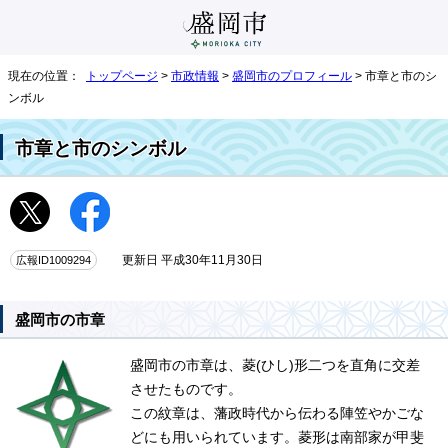
現在の位置：
トップページ
>
市政情報
>
盛岡市のプロフィール
> 市章と市のシ
ンボル
市章と市のシンボル
広報ID1009294
更新日 平成30年11月30日
盛岡市の市章
盛岡市の市章は、菱(ひし)形二つを直角に交差
させたものです。
この紋章は、藩政時代から伝わる陣笠やかごな
どにも用いられています。菱形は南部家が甲斐