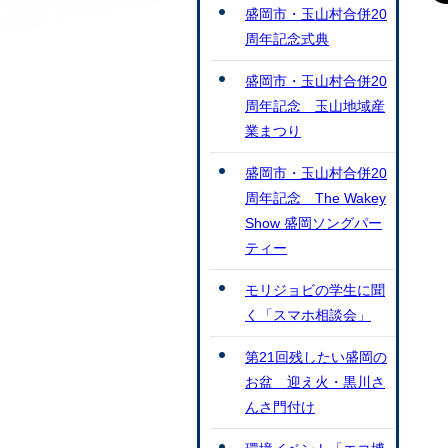
盛岡市・玉山村合併20
周年記念式典
盛岡市・玉山村合併20
周年記念 玉山地域産
業まつり
盛岡市・玉山村合併20
周年記念 The Wakey
Show 盛岡ソングパー
ティー
モリジョビの学生に聞
く「スマホ相談会」
第21回残したい盛岡の
お盆 迎え火・黒川さ
んさ門付け