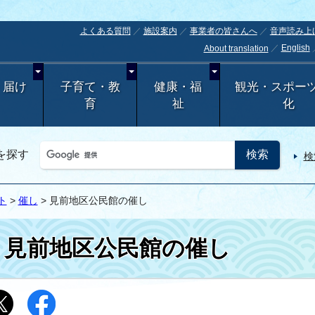
よくある質問
施設案内
事業者の皆さんへ
音声読み上
English
About translation
・届け
子育て・教
健康・福
観光・スポー
育
祉
化
を探す
検
ト
>
催し
> 見前地区公民館の催し
見前地区公民館の催し