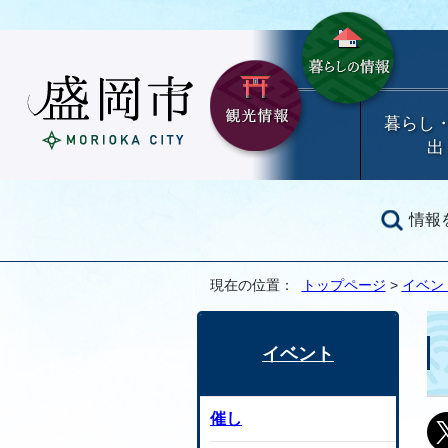
暮らし
出
情報
現在の位置：
トップページ
>
イベン
イベント
催し