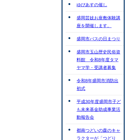
ゆぴあすの催し
盛岡芸妓お座敷体験講
座を開催します。
盛岡市バスの日まつり
盛岡市玉山歴史民俗資
料館 令和8年度タマ
ヤマ学・受講者募集
令和8年盛岡市消防出
初式
平成30年度盛岡市子ど
も未来基金助成事業活
動報告会
都南つどいの森のキャ
ラクターが「つどり