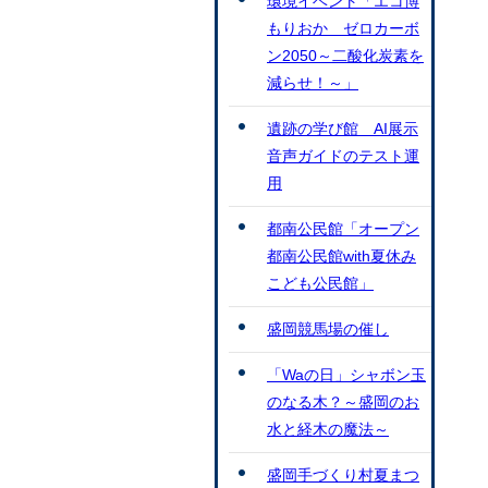
環境イベント「エコ博
もりおか ゼロカーボ
ン2050～二酸化炭素を
減らせ！～」
遺跡の学び館 AI展示
音声ガイドのテスト運
用
都南公民館「オープン
都南公民館with夏休み
こども公民館」
盛岡競馬場の催し
「Waの日」シャボン玉
のなる木？～盛岡のお
水と経木の魔法～
盛岡手づくり村夏まつ