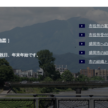
市役所の案
市役所受付
地図
］
盛岡市への
盛岡市の紹
祝日、年末年始です。
市の組織と