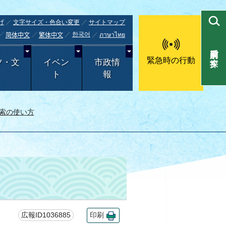
げ
文字サイズ・色合い変更
サイトマップ
한국어
ภาษาไทย
简体中文
繁体中文
目的別で探す
緊急時の行動
ツ・文
イベン
市政情
ト
報
索の使い方
広報ID1036885
印刷