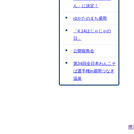
ん」に決定！
ゆかたのまち盛岡
「4.14はじゃじゃの
日」
公開探鳥会
第34回全日本わんこそ
ば選手権in盛岡つなぎ
温泉
携