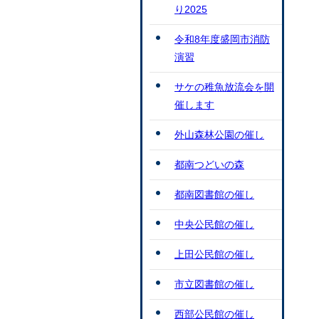
り2025
令和8年度盛岡市消防
演習
サケの稚魚放流会を開
催します
外山森林公園の催し
都南つどいの森
都南図書館の催し
中央公民館の催し
上田公民館の催し
市立図書館の催し
西部公民館の催し