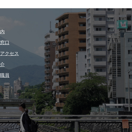
内
窓口
アクセス
介
職員