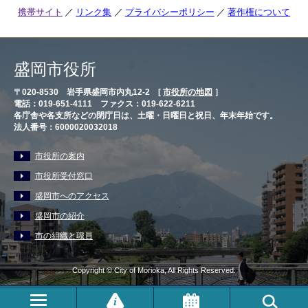
携帯サイト
リンク集
プライバシーポリシー
著作権について
盛岡市役所
〒020-8530 岩手県盛岡市内丸12-2 [
市役所の地図
］
電話：019-651-4111 ファクス：019-622-6211
各庁舎や各支所などの閉庁日は、土曜・日曜日と祝日、年末年始です。
法人番号：6000020032018
市役所の案内
市役所受付窓口
盛岡市へのアクセス
盛岡市の紹介
市の組織と職員
Copyright © City of Morioka, All Rights Reserved.