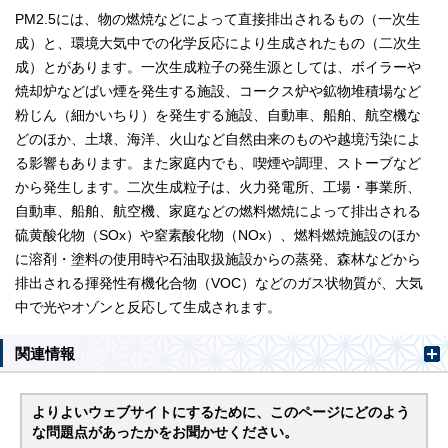
PM2.5には、物の燃焼などによって直接排出されるもの（一次生
成）と、環境大気中での化学反応により生成されたもの（二次生
成）とがあります。一次生成粒子の発生源としては、ボイラーや
焼却炉などばい煙を発生する施設、コークス炉や鉱物堆積場など
粉じん（細かいちり）を発生する施設、自動車、船舶、航空機な
どのほか、土壌、海洋、火山など自然由来のものや越境汚染によ
る影響もあります。また家庭内でも、喫煙や調理、ストーブなど
から発生します。二次生成粒子は、火力発電所、工場・事業所、
自動車、船舶、航空機、家庭などの燃料燃焼によって排出される
硫黄酸化物（SOx）や窒素酸化物（NOx）、燃料燃焼施設のほか
に溶剤・塗料の使用時や石油取扱施設からの蒸発、森林などから
排出される揮発性有機化合物（VOC）などのガス状物質が、大気
中で光やオゾンと反応して生成されます。
関連情報
よりよいウェブサイトにするために、このページにどのよう
な問題点があったかをお聞かせください。