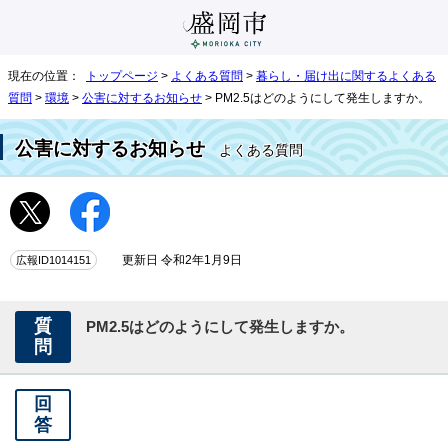
現在の位置：
トップページ
>
よくある質問
>
暮らし・届け出に関するよくある
質問
>
環境
>
公害に対するお知らせ
> PM2.5はどのようにして発生しますか。
公害に対するお知らせ
よくある質問
広報ID1014151
更新日 令和2年1月9日
質
PM2.5はどのようにして発生しますか。
問
回
答