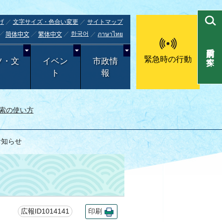
げ
文字サイズ・色合い変更
サイトマップ
한국어
ภาษาไทย
简体中文
繁体中文
目的別で探す
緊急時の行動
ツ・文
イベン
市政情
ト
報
索の使い方
お知らせ
広報ID1014141
印刷