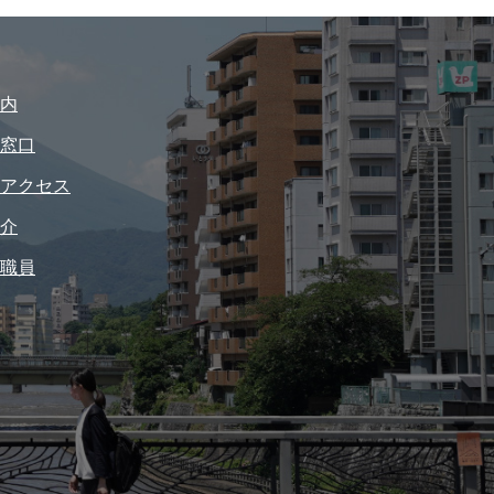
内
窓口
アクセス
介
職員