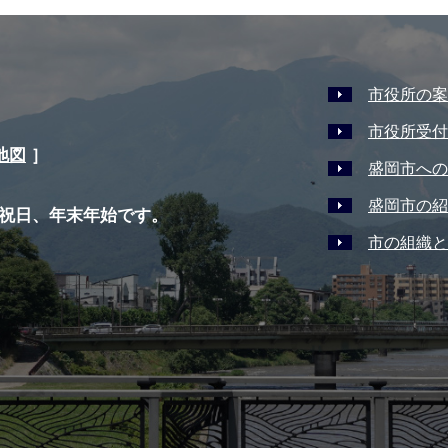
市役所の案
市役所受付
地図
］
盛岡市への
盛岡市の紹
祝日、年末年始です。
市の組織と