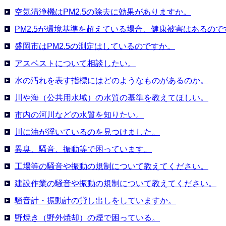
空気清浄機はPM2.5の除去に効果がありますか。
PM2.5が環境基準を超えている場合、健康被害はあるので
盛岡市はPM2.5の測定はしているのですか。
アスベストについて相談したい。
水の汚れを表す指標にはどのようなものがあるのか。
川や海（公共用水域）の水質の基準を教えてほしい。
市内の河川などの水質を知りたい。
川に油が浮いているのを見つけました。
異臭、騒音、振動等で困っています。
工場等の騒音や振動の規制について教えてください。
建設作業の騒音や振動の規制について教えてください。
騒音計・振動計の貸し出しをしていますか。
野焼き（野外焼却）の煙で困っている。