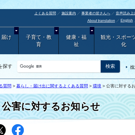
よくある質問
施設案内
事業者の皆さんへ
音声読み上
English
About translation
・届け
子育て・教
健康・福
観光・スポー
育
祉
化
を探す
検
る質問
>
暮らし・届け出に関するよくある質問
>
環境
> 公害に対する
公害に対するお知らせ