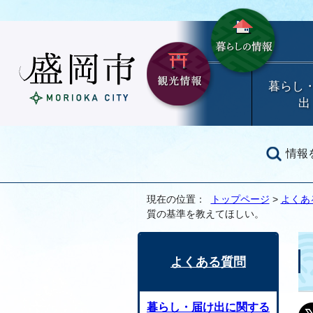
暮らし
出
情報
現在の位置：
トップページ
>
よくあ
質の基準を教えてほしい。
よくある質問
暮らし・届け出に関する