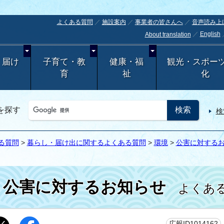
よくある質問
施設案内
事業者の皆さんへ
音声読み上
English
About translation
・届け
子育て・教
健康・福
観光・スポー
育
祉
化
を探す
検
る質問
>
暮らし・届け出に関するよくある質問
>
環境
>
公害に対する
公害に対するお知らせ
よくある
広報ID1014162