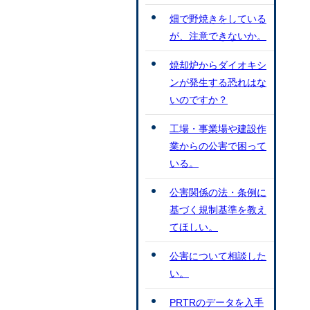
畑で野焼きをしている
が、注意できないか。
焼却炉からダイオキシ
ンが発生する恐れはな
いのですか？
工場・事業場や建設作
業からの公害で困って
いる。
公害関係の法・条例に
基づく規制基準を教え
てほしい。
公害について相談した
い。
PRTRのデータを入手