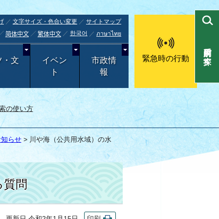
げ
文字サイズ・色合い変更
サイトマップ
한국어
ภาษาไทย
简体中文
繁体中文
目的別で探す
緊急時の行動
ツ・文
イベン
市政情
ト
報
索の使い方
お知らせ
> 川や海（公共用水域）の水
質問
更新日 令和2年1月15日
印刷