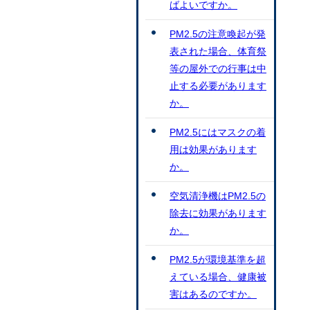
ばよいですか。
PM2.5の注意喚起が発
表された場合、体育祭
等の屋外での行事は中
止する必要があります
か。
PM2.5にはマスクの着
用は効果があります
か。
空気清浄機はPM2.5の
除去に効果があります
か。
PM2.5が環境基準を超
えている場合、健康被
害はあるのですか。