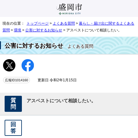
現在の位置：
トップページ
>
よくある質問
>
暮らし・届け出に関するよくある
質問
>
環境
>
公害に対するお知らせ
> アスベストについて相談したい。
公害に対するお知らせ
よくある質問
広報ID1014160
更新日 令和2年1月15日
質
アスベストについて相談したい。
問
回
答