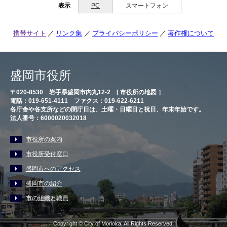
表示
PC
スマートフォン
携帯サイト
リンク集
プライバシーポリシー
著作権について
盛岡市役所
〒020-8530 岩手県盛岡市内丸12-2 [
市役所の地図
］
電話：019-651-4111 ファクス：019-622-6211
各庁舎や各支所などの閉庁日は、土曜・日曜日と祝日、年末年始です。
法人番号：6000020032018
市役所の案内
市役所受付窓口
盛岡市へのアクセス
盛岡市の紹介
市の組織と職員
Copyright © City of Morioka, All Rights Reserved.