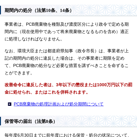
期間内の処分（法第10条、14条）
事業者は、PCB廃棄物を種類及び濃度区分により政令で定める期
間内に（現在使用中であって将来廃棄物となるものを含め）適正
に処理しなければなりません。
なお、環境大臣または都道府県知事（政令市長）は、事業者が上
記の期間内の処分に違反した場合は、その事業者に期限を定め
て、PCB廃棄物の処分など必要な措置を講ずべきことを命ずるこ
とができます。
改善命令に違反した者は、3年以下の懲役または1000万円以下の罰
金に処せられ、またはこれを併科されます。
PCB廃棄物の処理計画および処分期間について
保管等の届出（法第8条）
毎年度6月30日までに前年度における保管・処分の状況について、