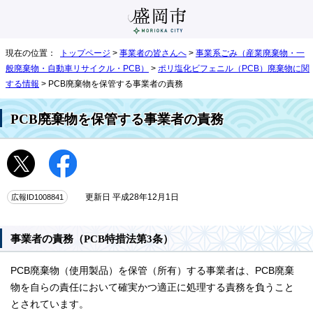
現在の位置：
トップページ
>
事業者の皆さんへ
>
事業系ごみ（産業廃棄物・一
般廃棄物・自動車リサイクル・PCB）
>
ポリ塩化ビフェニル（PCB）廃棄物に関
する情報
> PCB廃棄物を保管する事業者の責務
PCB廃棄物を保管する事業者の責務
広報ID1008841
更新日 平成28年12月1日
事業者の責務（PCB特措法第3条）
PCB廃棄物（使用製品）を保管（所有）する事業者は、PCB廃棄
物を自らの責任において確実かつ適正に処理する責務を負うこと
とされています。