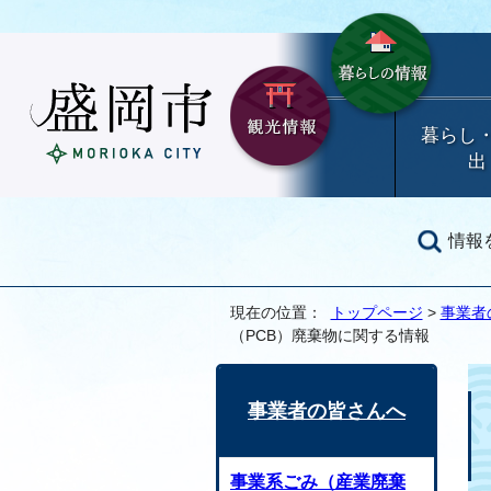
暮らし
出
情報
現在の位置：
トップページ
>
事業者
（PCB）廃棄物に関する情報
事業者の皆さんへ
事業系ごみ（産業廃棄