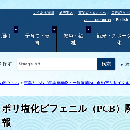
よくある質問
施設案内
事業者の皆さんへ
音声読み上
English
About translation
・届け
子育て・教
健康・福
観光・スポー
育
祉
化
を探す
検
の皆さんへ
>
事業系ごみ（産業廃棄物・一般廃棄物・自動車リサイクル・
ポリ塩化ビフェニル（PCB）
報