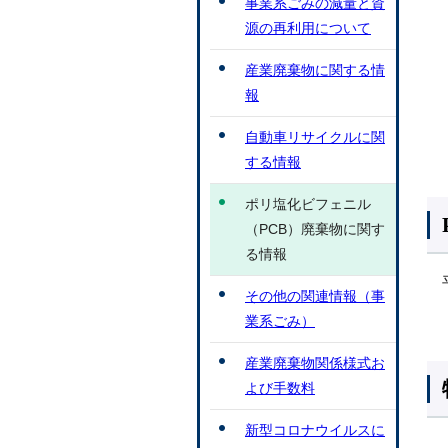
事業系ごみの減量と資
源の再利用について
産業廃棄物に関する情
報
自動車リサイクルに関
する情報
ポリ塩化ビフェニル
（PCB）廃棄物に関す
る情報
その他の関連情報（事
業系ごみ）
産業廃棄物関係様式お
よび手数料
新型コロナウイルスに