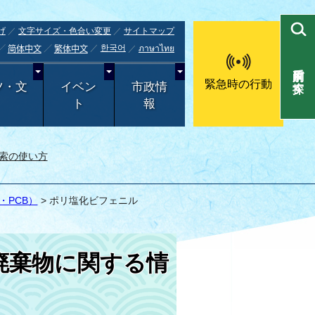
げ
文字サイズ・色合い変更
サイトマップ
한국어
ภาษาไทย
简体中文
繁体中文
目的別で探す
緊急時の行動
ツ・文
イベン
市政情
ト
報
索の使い方
PCB）
> ポリ塩化ビフェニル
廃棄物に関する情