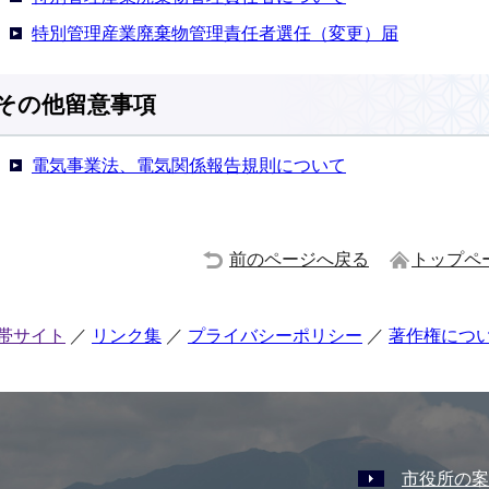
特別管理産業廃棄物管理責任者選任（変更）届
その他留意事項
電気事業法、電気関係報告規則について
前のページへ戻る
トップペ
帯サイト
リンク集
プライバシーポリシー
著作権につ
市役所の案