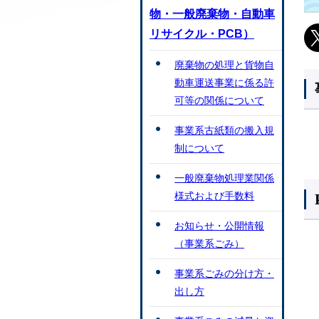
物・一般廃棄物・自動車
リサイクル・PCB）
廃棄物の処理と貨物自
動車運送事業に係る許
可等の関係について
事業系古紙類の搬入規
制について
一般廃棄物処理業関係
様式および手数料
お知らせ・公開情報
（事業系ごみ）
事業系ごみの分け方・
出し方