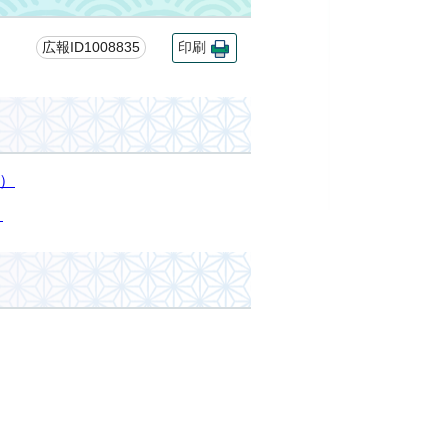
広報ID1008835
印刷
）
）