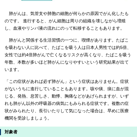
肺がんは、気管支や肺胞の細胞が何らかの原因でがん化したも
のです。 進行すると、がん細胞は周りの組織を壊しながら増殖
し、血液やリンパ液の流れにのって転移することもあります。
肺がんと関係する生活習慣の一つに、喫煙があります。たばこ
を吸わない人に比べて、たばこを吸う人は日本人男性では約5倍、
女性では約4倍肺がんで亡くなるリスクが高くなり、たばこを吸う
年数、本数が多いほど肺がんになりやすいという研究結果が出て
います。
「この症状があれば必ず肺がん」という症状はありません。症状
がないうちに進行していることもあります。咳や痰、痰に血が混
じる、発熱、息苦しさ、動悸、胸痛などがあげられますが、いず
れも肺がん以外の呼吸器の病気にもみられる症状です。複数の症
状がみられたり、長引いたりして気になった場合は、早めに医療
機関を受診しましょう。
対象者