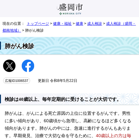
現在の位置：
トップページ
>
健康・福祉
>
健康
>
成人検診
>
成人検診（盛岡・
都南地域）
> 肺がん検診
肺がん検診
広報ID1006537
更新日 令和8年5月22日
検診は40歳以上、毎年定期的に受けることが大切です。
肺がんは、がんによる死亡原因の上位に位置するがんです。男性
に多い傾向があり、60歳頃から急増し、高齢になるほど多くなる
傾向があります。肺がんの中には、急速に進行するがんもありま
す。早期発見、治療で大切な命を守るために、
40歳以上の方は毎