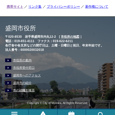
携帯サイト
リンク集
プライバシーポリシー
著作権について
盛岡市役所
〒020-8530 岩手県盛岡市内丸12-2 [
市役所の地図
］
電話：019-651-4111 ファクス：019-622-6211
各庁舎や各支所などの閉庁日は、土曜・日曜日と祝日、年末年始です。
法人番号：6000020032018
市役所の案内
市役所受付窓口
盛岡市へのアクセス
盛岡市の紹介
市の組織と職員
Copyright © City of Morioka, All Rights Reserved.