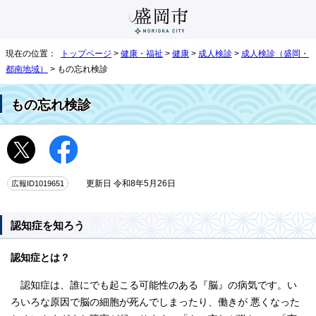
現在の位置：
トップページ
>
健康・福祉
>
健康
>
成人検診
>
成人検診（盛岡・
都南地域）
> もの忘れ検診
もの忘れ検診
広報ID1019651
更新日 令和8年5月26日
認知症を知ろう
認知症とは？
認知症は、誰にでも起こる可能性のある『脳』の病気です。い
ろいろな原因で脳の細胞が死んでしまったり、働きが 悪くなった