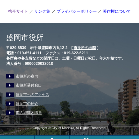
携帯サイト
リンク集
プライバシーポリシー
著作権について
盛岡市役所
〒020-8530 岩手県盛岡市内丸12-2 [
市役所の地図
］
電話：019-651-4111 ファクス：019-622-6211
各庁舎や各支所などの閉庁日は、土曜・日曜日と祝日、年末年始です。
法人番号：6000020032018
市役所の案内
市役所受付窓口
盛岡市へのアクセス
盛岡市の紹介
市の組織と職員
Copyright © City of Morioka, All Rights Reserved.