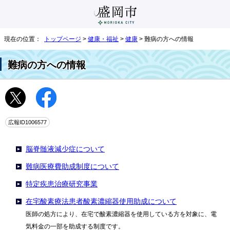
現在の位置：
トップページ
>
健康・福祉
>
健康
> 難病の方への情報
難病の方への情報
広報ID1006577
脳脊髄液減少症について
難病医療費助成制度について
特定疾患治療研究事業
在宅酸素療法患者酸素濃縮器使用助成について
医師の処方により、在宅で酸素濃縮器を使用している方を対象に、電
気料金の一部を助成する制度です。