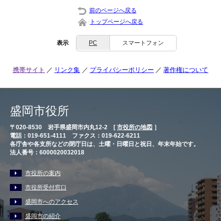
前のページへ戻る
トップページへ戻る
表示
PC
スマートフォン
携帯サイト
リンク集
プライバシーポリシー
著作権について
盛岡市役所
〒020-8530 岩手県盛岡市内丸12-2 [
市役所の地図
］
電話：019-651-4111 ファクス：019-622-6211
各庁舎や各支所などの閉庁日は、土曜・日曜日と祝日、年末年始です。
法人番号：6000020032018
市役所の案内
市役所受付窓口
盛岡市へのアクセス
盛岡市の紹介