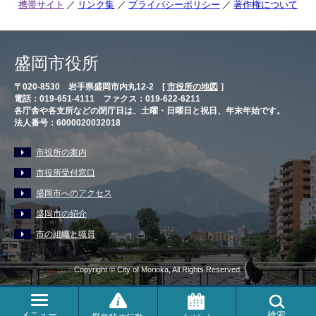
携帯サイト
リンク集
プライバシーポリシー
著作権について
盛岡市役所
〒020-8530 岩手県盛岡市内丸12-2 [
市役所の地図
］
電話：019-651-4111 ファクス：019-622-6211
各庁舎や各支所などの閉庁日は、土曜・日曜日と祝日、年末年始です。
法人番号：6000020032018
市役所の案内
市役所受付窓口
盛岡市へのアクセス
盛岡市の紹介
市の組織と職員
Copyright © City of Morioka, All Rights Reserved.
メニュー
検索