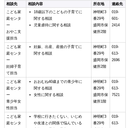
相談先
相談内容
所在地
連絡先
こども家
18歳以下のこどもの子育てに
神明町3
019-
庭センタ
関する相談
番29号
601-
ー
児童虐待に関する相談
盛岡市保
2414
おやこ支
健所2階
援担当
こども家
妊娠、出産、産後の子育てに
神明町3
019-
庭センタ
関する相談
番29号
613-
ー
盛岡市保
2696
妊婦子育
健所2階
て担当
こども家
おおむね40歳までの青少年に
神明町3
019-
庭センタ
関する相談
番29号
613-
ー
女性に関する相談
盛岡市保
7521
青少年女
健所1階
性担当
こども家
学校に行きたくない、いじめ
神明町3
019-
庭センタ
や友達との関係で悩んでいる
番29号
613-