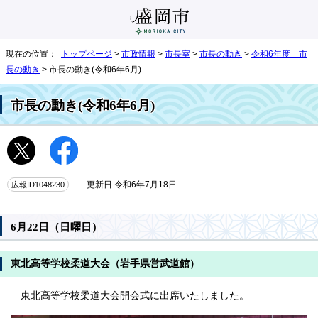
現在の位置：
トップページ
>
市政情報
>
市長室
>
市長の動き
>
令和6年度 市
長の動き
> 市長の動き(令和6年6月)
市長の動き(令和6年6月)
広報ID1048230
更新日 令和6年7月18日
6月22日（日曜日）
東北高等学校柔道大会（岩手県営武道館）
東北高等学校柔道大会開会式に出席いたしました。