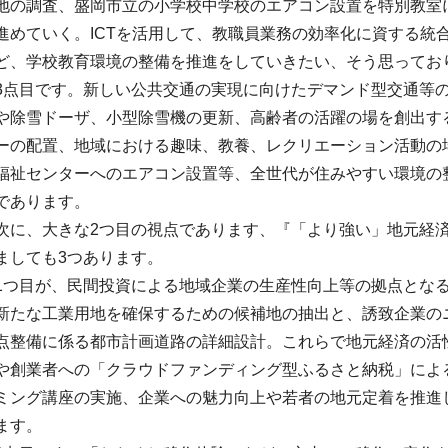
地の調査、盛岡市立の小学校中学校のエアコン設置を特別教室
進めていく。ICTを活用して、教職員業務の効率化に資する統
ど、学校教育環境の整備を推進をしていきたい、そう思ってお
3点目です。新しい公共交通の実現に向けたデマンド型交通等
や除雪ドーザ、小型除雪機の更新、高齢者の活躍の場を創出す
ーの配置、地域における趣味、教養、レクリエーション活動の
福祉センターへのエアコン設置等、全世代が住みやすい環境の
であります。
次に、大きな2つ目の視点であります、『「より強い」地元経
ましても3つあります。
1つ目が、民間投資による地域企業の生産性向上等の拠点とな
新たな工業用地を確保するための候補地の抽出と、誘致企業の
点整備に係る都市計画道路の詳細設計。これらで地元経済の活
や創業者への「クラウドファンディング型ふるさと納税」による
ミング講座の実施、企業への魅力向上や若者の地元定着を推進
ます。