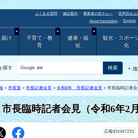
よくある質問
施設案内
事業者の皆さんへ
音声読み上
English
About translation
・届け
子育て・教
健康・福
観光・スポー
育
祉
化
を探す
検
報
>
市長室
>
市長記者会見
>
令和6年 市長記者会見
> 市長臨時記者会
市長臨時記者会見（令和6年2月
広報ID1047231