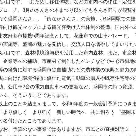
2点目です。「おためし移住体験」などの市内への移住・定住
プローチ、8月のさんさの本まつり以外でもさんさ踊りが観覧
なぐ盛岡さんさ」、「街なかさんさ」の実施、JR盛岡駅での
客向け観光マップによる観光客受け入れ体制の整備、国内外へ
市友好都市提携5周年記念として、花蓮市での山車パレード、
の実施等、盛岡の魅力を発信し、交流人口を増やしてまいりた
3点目です。森林環境譲与税を活用した市内森林、また、市産
ー企業等への補助、市産材で制作したベンチなどで中心市街地
等の経費に対する盛岡市独自補助などの農林業の振興と魅力の
現に向けた環境性能に優れた電気自動車の購入や既存住宅等の
助、公用車2台の電気自動車への更新など、盛岡市の持つ資源
いく、そういうことであります。
以上のことを踏まえまして、令和6年度の一般会計予算につき
「より優しく より強く 新しい時代へ 共に創ろう “盛岡未
と名付けたところであります。
なお、予算のない事業ではありますが、市民との直接対話ミー