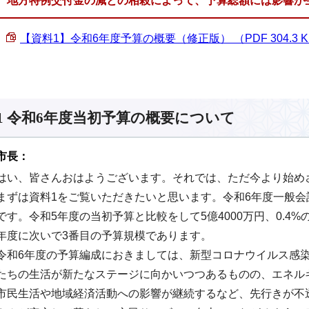
地方特例交付金の減との相殺によって、予算総額には影響が
【資料1】令和6年度予算の概要（修正版） （PDF 304.3 
1 令和6年度当初予算の概要について
市長：
はい、皆さんおはようございます。それでは、ただ今より始め
まずは資料1をご覧いただきたいと思います。令和6年度一般会計予
です。令和5年度の当初予算と比較をして5億4000万円、0.4
年度に次いで3番目の予算規模であります。
令和6年度の予算編成におきましては、新型コロナウイルス感
たちの生活が新たなステージに向かいつつあるものの、エネル
市民生活や地域経済活動への影響が継続するなど、先行きが不