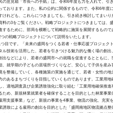
民の意見箱「市長への手紙」は、令和6年度も力を入れて、引
っております。また、私の公約に関係するもので、令和6年度
すけれども、これらにつきましても、引き続き検討してまいり
資料の3をご覧ください。戦略プロジェクトにつきましては、
進するために、部局を横断して戦略的に施策を展開するもので
2つの戦略プロジェクトについて説明をいたします。
1つ目です。「未来の盛岡をつくる若者・仕事応援プロジェクト」
タル技術を活用した、若者を引きつける魅力的な働く場の創出
創出などにより、若者の盛岡市への就職を促進するとともに、
信、就学期の子どもの居場所づくりなど、安心して子供を産み
境を整備していく、各種施策の実施を通じて、若者・女性の地
力のあるまちづくりを目指していくものであります。工業用地
し、適地調査及び企業誘致強化に取り組む「工業用地確保推進
るため、新規林業就業者を確保することを目的とした林業事業
雇用支援事業」など、新規の事業を4事業、物流の強化、充実
業誘致による雇用の創出を目的とした「盛岡南地区物流拠点整