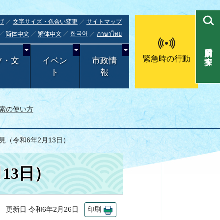
げ
文字サイズ・色合い変更
サイトマップ
한국어
ภาษาไทย
简体中文
繁体中文
目的別で探す
緊急時の行動
ツ・文
イベン
市政情
ト
報
索の使い方
見（令和6年2月13日）
13日）
更新日 令和6年2月26日
印刷