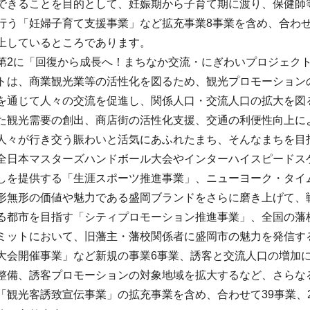
できることを目的として、妊娠期から子育て期に渡り、保健師
行う「妊婦子育て支援事業」など拡充事業8事業を含め、合わせて
上しているところであります。
第2に「回復から成長へ！まちなか交流・にぎわいプロジェク
トは、商業観光業等の活性化を図るため、観光プロモーション
を通じて人々の交流を促進し、関係人口・交流人口の拡大を図
た観光需要の創出、商店街の活性化支援、交通の利便性向上に
人々が行き交う賑わいと活気にあふれたまち、そんなまちを目
全日本マスターズハンドボール大会やインターハイスピードス
しを提供する「生涯スポーツ推進事業」、ニューヨーク・タイ
形無形の価値や魅力である盛岡ブランドをさらに磨き上げて、
る都市を目指す「シティプロモーション推進事業」、全国の藩
ミットにおいて、旧藩主・藩校関係者に盛岡市の魅力を発信す
大会開催事業」など新規の事業6事業、誘客と交流人口の増加
整備、誘客プロモーションの対象地域を拡大するなど、さらな
「観光客誘致宣伝事業」の拡充事業を含め、合わせて39事業、2