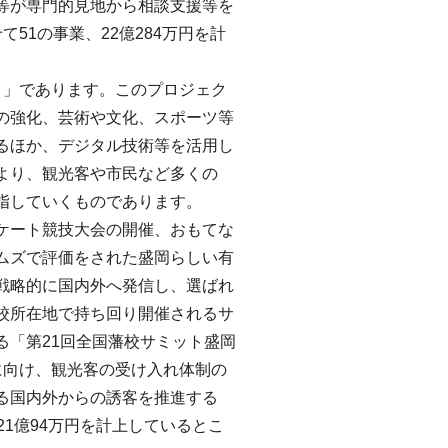
等が専門的見地から相談支援等を
51の事業、22億284万円を計
ト」であります。このプロジェク
の強化、芸術や文化、スポーツ等
るほか、デジタル技術等を活用し
より、観光客や市民など多くの
指していくものであります。
ケート競技大会の開催、おもてな
ムズで評価をされた盛岡らしい有
戦略的に国内外へ発信し、選ばれ
校所在地で持ち回り開催されるサ
る「第21回全国藩校サミット盛岡
に向け、観光客の受け入れ体制の
る国内外からの誘客を推進する
1億94万円を計上しているとこ