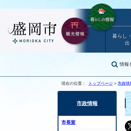
暮らし
出
情報
現在の位置：
トップページ
>
市政情
市政情報
市長室