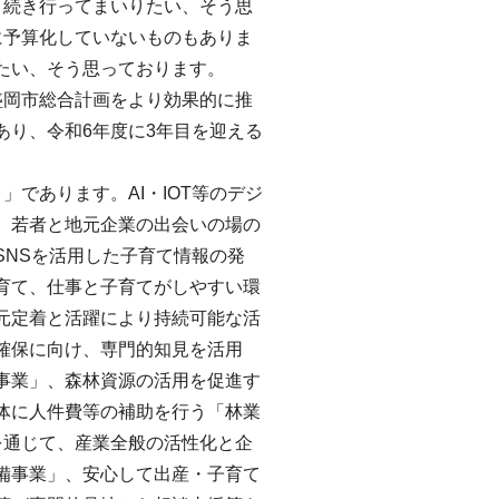
き続き行ってまいりたい、そう思
に予算化していないものもありま
たい、そう思っております。
盛岡市総合計画をより効果的に推
あり、令和6年度に3年目を迎える
であります。AI・IOT等のデジ
、若者と地元企業の出会いの場の
SNSを活用した子育て情報の発
育て、仕事と子育てがしやすい環
元定着と活躍により持続可能な活
確保に向け、専門的知見を活用
事業」、森林資源の活用を促進す
体に人件費等の補助を行う「林業
を通じて、産業全般の活性化と企
備事業」、安心して出産・子育て