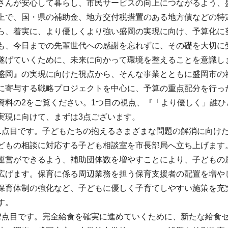
さんが安心して暮らし、市民サービスの向上につながるよう、
上で、国・県の補助金、地方交付税措置のある地方債などの特
ら、着実に、より優しくより強い盛岡の実現に向け、予算化に
も、今日までの先輩世代への感謝を忘れずに、その礎を大切に
遂げていくために、未来に向かって環境を整えることを意識し
盛岡』の実現に向けた視点から、そんな事業とともに盛岡市の
に寄与する戦略プロジェクトを中心に、予算の重点配分を行っ
資料の2をご覧ください。1つ目の視点、『「より優しく」誰
実現に向けて、まずは3点ございます。
1点目です。子どもたちの抱えるさまざまな問題の解消に向け
どもの相談に対応する子ども相談室を市長部局へ立ち上げます
運営ができるよう、補助団体数を増やすことにより、子どもの
広げます。保育に係る周辺業務を担う保育支援者の配置を増や
保育体制の強化など、子どもに優しく子育てしやすい施策を充
す。
2点目です。完全給食を確実に進めていくために、新たな給食