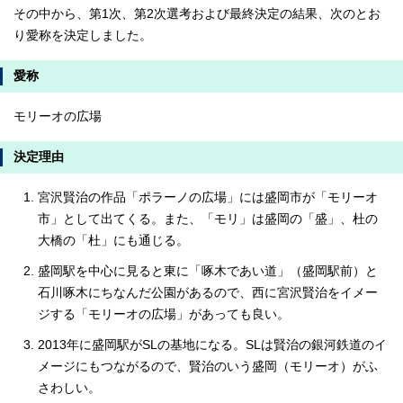
その中から、第1次、第2次選考および最終決定の結果、次のとお
り愛称を決定しました。
愛称
モリーオの広場
決定理由
宮沢賢治の作品「ポラーノの広場」には盛岡市が「モリーオ
市」として出てくる。また、「モリ」は盛岡の「盛」、杜の
大橋の「杜」にも通じる。
盛岡駅を中心に見ると東に「啄木であい道」（盛岡駅前）と
石川啄木にちなんだ公園があるので、西に宮沢賢治をイメー
ジする「モリーオの広場」があっても良い。
2013年に盛岡駅がSLの基地になる。SLは賢治の銀河鉄道のイ
メージにもつながるので、賢治のいう盛岡（モリーオ）がふ
さわしい。