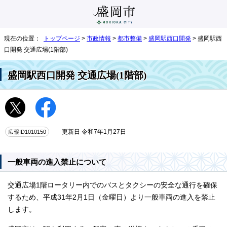
現在の位置：
トップページ
>
市政情報
>
都市整備
>
盛岡駅西口開発
> 盛岡駅西
口開発 交通広場(1階部)
盛岡駅西口開発 交通広場(1階部)
広報ID1010150
更新日 令和7年1月27日
一般車両の進入禁止について
交通広場1階ロータリー内でのバスとタクシーの安全な通行を確保
するため、平成31年2月1日（金曜日）より一般車両の進入を禁止
します。