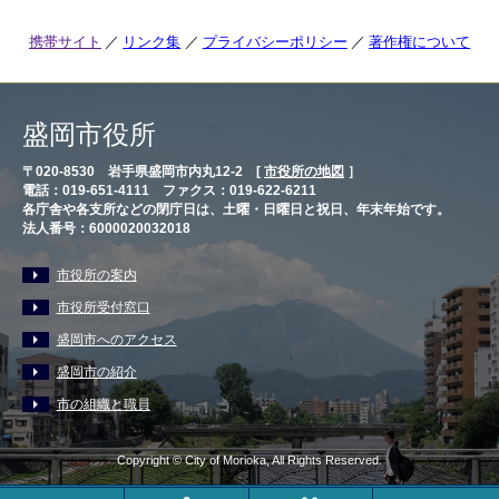
携帯サイト
リンク集
プライバシーポリシー
著作権について
盛岡市役所
〒020-8530 岩手県盛岡市内丸12-2 [
市役所の地図
］
電話：019-651-4111 ファクス：019-622-6211
各庁舎や各支所などの閉庁日は、土曜・日曜日と祝日、年末年始です。
法人番号：6000020032018
市役所の案内
市役所受付窓口
盛岡市へのアクセス
盛岡市の紹介
市の組織と職員
Copyright © City of Morioka, All Rights Reserved.