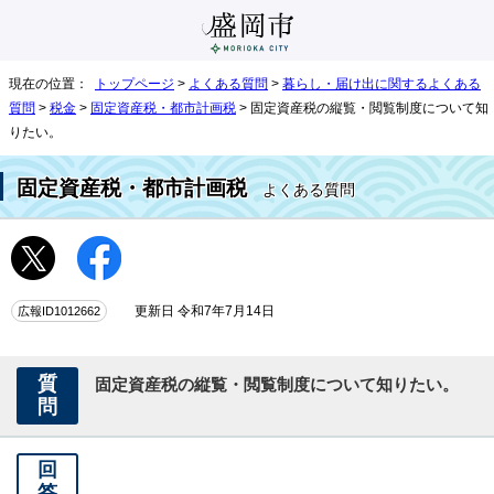
現在の位置：
トップページ
>
よくある質問
>
暮らし・届け出に関するよくある
質問
>
税金
>
固定資産税・都市計画税
> 固定資産税の縦覧・閲覧制度について知
りたい。
固定資産税・都市計画税
よくある質問
広報ID1012662
更新日 令和7年7月14日
質
固定資産税の縦覧・閲覧制度について知りたい。
問
回
答