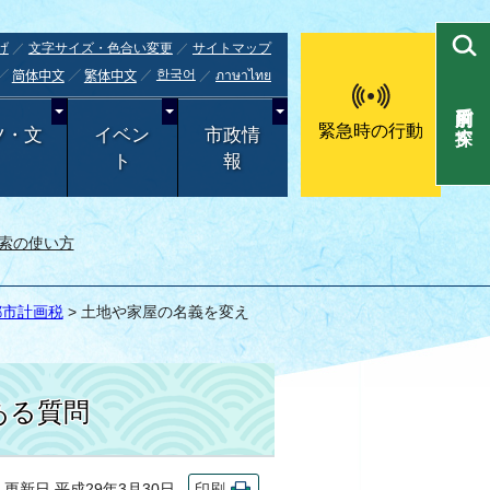
げ
文字サイズ・色合い変更
サイトマップ
한국어
ภาษาไทย
简体中文
繁体中文
目的別で探す
緊急時の行動
ツ・文
イベン
市政情
ト
報
索の使い方
都市計画税
> 土地や家屋の名義を変え
る質問
新日 平成29年3月30日
印刷