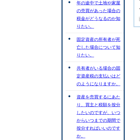
年の途中で土地や家屋
の売買があった場合の
税金がどうなるのか知
りたい。
固定資産の所有者が死
亡した場合について知
りたい。
共有者がいる場合の固
定資産税の支払いはど
のようになりますか。
資産を売買するにあた
り、買主と税額を按分
したいのですが、いつ
からいつまでの期間で
按分すればいいのです
か。