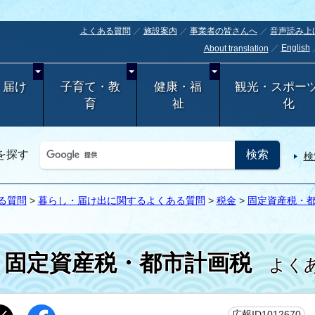
よくある質問
施設案内
事業者の皆さんへ
音声読み上
English
About translation
・届け
子育て・教
健康・福
観光・スポー
育
祉
化
を探す
検
る質問
>
暮らし・届け出に関するよくある質問
>
税金
>
固定資産税・
固定資産税・都市計画税
よくあ
更
広報ID1012670