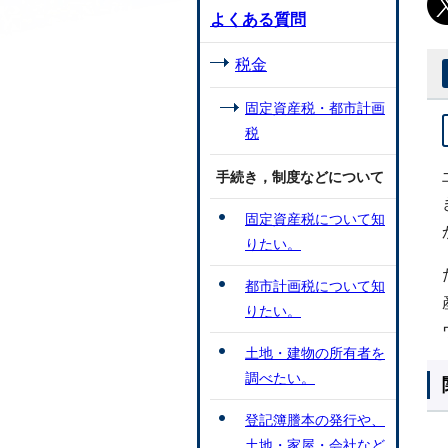
よくある質問
税金
固定資産税・都市計画
税
手続き，制度などについて
固定資産税について知
りたい。
都市計画税について知
りたい。
土地・建物の所有者を
調べたい。
登記簿謄本の発行や、
土地・家屋・会社など