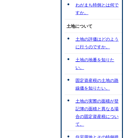
わがまち特例とは何で
すか。
土地について
土地の評価はどのよう
に行うのですか。
土地の地番を知りた
い。
固定資産税の土地の路
線価を知りたい。
土地の実際の面積が登
記簿の面積と異なる場
合の固定資産税につい
て。
住宅用地とその特例措