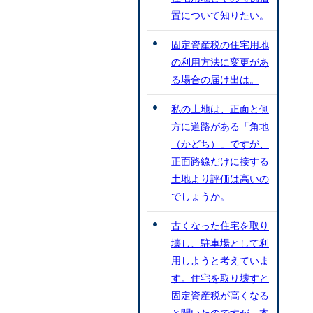
置について知りたい。
固定資産税の住宅用地
の利用方法に変更があ
る場合の届け出は。
私の土地は、正面と側
方に道路がある「角地
（かどち）」ですが、
正面路線だけに接する
土地より評価は高いの
でしょうか。
古くなった住宅を取り
壊し、駐車場として利
用しようと考えていま
す。住宅を取り壊すと
固定資産税が高くなる