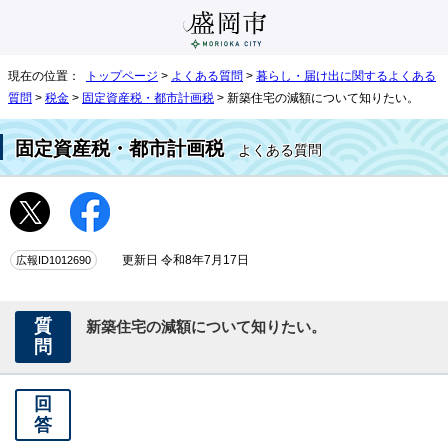
現在の位置：
トップページ
>
よくある質問
>
暮らし・届け出に関するよくある
質問
>
税金
>
固定資産税・都市計画税
> 新築住宅の減額について知りたい。
固定資産税・都市計画税
よくある質問
広報ID1012690
更新日 令和8年7月17日
質
新築住宅の減額について知りたい。
問
回
答