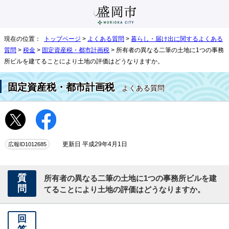
現在の位置：
トップページ
>
よくある質問
>
暮らし・届け出に関するよくある
質問
>
税金
>
固定資産税・都市計画税
> 所有者の異なる二筆の土地に1つの事務
所ビルを建てることにより土地の評価はどうなりますか。
固定資産税・都市計画税
よくある質問
広報ID1012685
更新日 平成29年4月1日
質
所有者の異なる二筆の土地に1つの事務所ビルを建
問
てることにより土地の評価はどうなりますか。
回