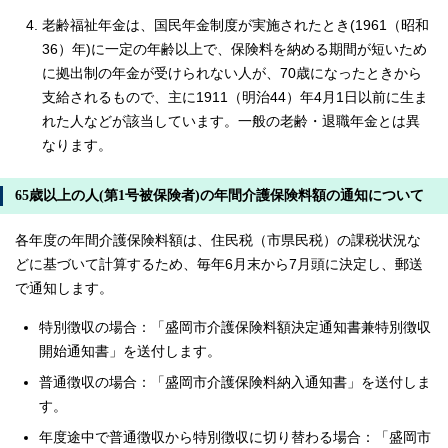
老齢福祉年金は、国民年金制度が実施されたとき(1961（昭和
36）年)に一定の年齢以上で、保険料を納める期間が短いため
に拠出制の年金が受けられない人が、70歳になったときから
支給されるもので、主に1911（明治44）年4月1日以前に生ま
れた人などが該当しています。一般の老齢・退職年金とは異
なります。
65歳以上の人(第1号被保険者)の年間介護保険料額の通知について
各年度の年間介護保険料額は、住民税（市県民税）の課税状況な
どに基づいて計算するため、毎年6月末から7月頭に決定し、郵送
で通知します。
特別徴収の場合：「盛岡市介護保険料額決定通知書兼特別徴収
開始通知書」を送付します。
普通徴収の場合：「盛岡市介護保険料納入通知書」を送付しま
す。
年度途中で普通徴収から特別徴収に切り替わる場合：「盛岡市