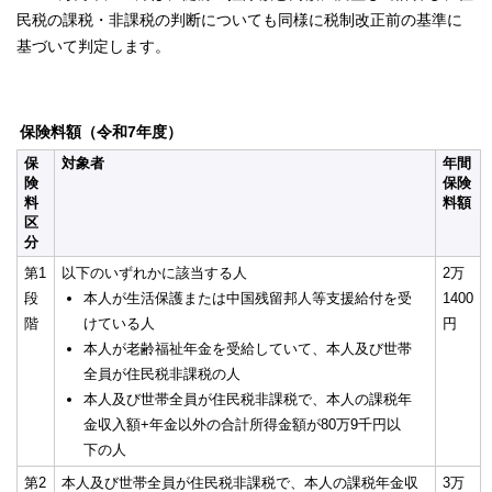
民税の課税・非課税の判断についても同様に税制改正前の基準に
基づいて判定します。
保険料額（令和7年度）
保
対象者
年間
険
保険
料
料額
区
分
第1
以下のいずれかに該当する人
2万
段
本人が生活保護または中国残留邦人等支援給付を受
1400
階
けている人
円
本人が老齢福祉年金を受給していて、本人及び世帯
全員が住民税非課税の人
本人及び世帯全員が住民税非課税で、本人の課税年
金収入額+年金以外の合計所得金額が80万9千円以
下の人
第2
本人及び世帯全員が住民税非課税で、本人の課税年金収
3万