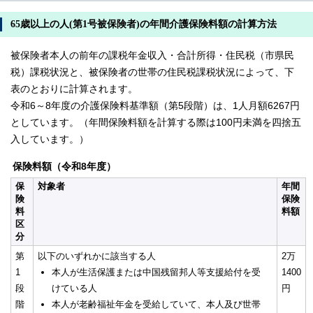
65歳以上の人(第1号被保険者)の年間介護保険料額の計算方法
被保険者本人の前年の課税年金収入・合計所得・住民税（市県民
税）課税状況と、被保険者の世帯の住民税課税状況によって、下
表のとおりに計算されます。
令和6～8年度の介護保険料基準額（第5段階）は、1人月額6267円
としています。（年間保険料額を計算する際は100円未満を四捨五
入しています。）
保険料額（令和8年度）
保
対象者
年間
険
保険
料
料額
区
分
第
以下のいずれかに該当する人
2万
1
本人が生活保護または中国残留邦人等支援給付を受
1400
段
けている人
円
階
本人が老齢福祉年金を受給していて、本人及び世帯