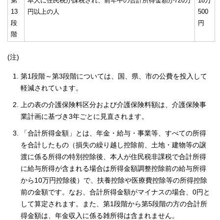
第
本人に住民税が課税され、前年中の合計所得金額が720万
18万
13
円以上の人
500
段
円
階
(注)
第1段階～第3段階については、国、県、市の公費を投入して
軽減されています。
上の表の介護保険料区分および介護保険料額は、介護保険事
業計画に基づき3年ごとに見直されます。
「合計所得金額」とは、年金・給与・事業等、すべての所得
を合計したもの（損失の繰り越し控除前、土地・建物等の譲
渡に係る所得の特別控除後、本人が住民税非課税で合計所得
に給与所得が含まれる場合は所得金額調整控除前の給与所得
から10万円控除後）で、扶養控除や医療費控除等の所得控除
前の金額です。なお、合計所得金額がマイナスの場合、0円と
して算定されます。また、第1段階から第5段階の方の合計所
得金額は、年金収入に係る雑所得は含まれません。