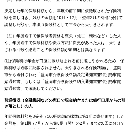
決定した年間保険料額から、年度の前半期に仮徴収された保険料
額を差し引き、残りの金額を10月・12月・翌年2月の3回に分けて
調整した額が、本徴収保険料として年金から天引きされます。
（注）年度途中で被保険者資格を喪失（死亡・転出など）した人
や、年度途中で保険料額や徴収方法に変更があった人は、天引き
される回数や納期ごとの保険料額が原則とは異なります。
(注)保険料は年金が口座に振り込まれる前に差し引かれるため、保
険料額は通帳に記帳されません。天引きされる保険料額は、盛岡
市から送付された「盛岡市介護保険料額決定通知書兼特別徴収開
始通知書」もしくは「盛岡市介護保険料納入通知書兼特別徴収開
始通知書」で確認してください。
普通徴収（金融機関などの窓口で現金納付または銀行口座からの引
き落とし）の人
年間保険料額を8等分（100円未満の端数は第1期に寄せます）した
金額を、第1期（7月）から第8期（翌年の2月）までの8回に分けて