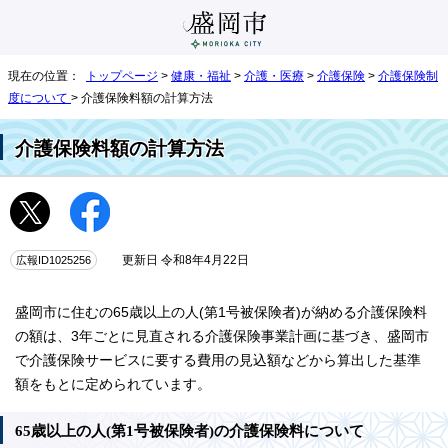
現在の位置：
トップページ
>
健康・福祉
>
介護・医療
>
介護保険
>
介護保険制
度について
> 介護保険料額の計算方法
介護保険料額の計算方法
広報ID1025256
更新日 令和8年4月22日
盛岡市に住むの65歳以上の人(第1号被保険者)が納める介護保険料
の額は、3年ごとに見直される介護保険事業計画に基づき、盛岡市
で介護保険サービスに要する費用の見込額などから算出した基準
額をもとに定められています。
65歳以上の人(第1号被保険者)の介護保険料について