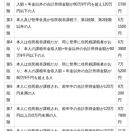
段
入額＋年金以外の合計所得金額が80万9千円を超え120万
2700
階
円以下の人
円
第3
本人及び世帯全員が住民税非課税で、第1段階、第2段階
5万
段
以外の人
1500
階
円
第4
本人は住民税非課税だが、同じ世帯に住民税課税者がお
6万
段
り、本人の課税年金収入額+年金以外の合計所得金額が80
3900
階
万9千円以下の人
円
第5
本人は住民税非課税だが、同じ世帯に住民税課税者がお
7万
段
り、本人の課税年金収入額＋年金以外の合計所得金額が
5200
階
80万9千円を超える人
円
第6
本人に住民税が課税され、前年中の合計所得金額が120万
9万
段
円未満の人
200
階
円
第7
本人に住民税が課税され、前年中の合計所得金額が120万
9万
段
円以上210万円未満の人
7800
階
円
第8
本人に住民税が課税され、前年中の合計所得金額が210万
11万