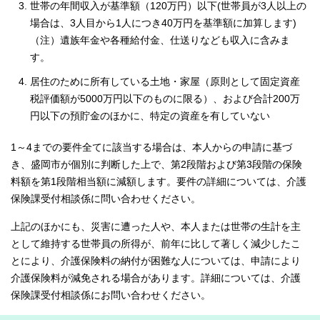
世帯の年間収入が基準額（120万円）以下(世帯員が3人以上の
場合は、3人目から1人につき40万円を基準額に加算します)
（注）遺族年金や各種給付金、仕送りなども収入に含みま
す。
居住のために所有している土地・家屋（原則として固定資産
税評価額が5000万円以下のものに限る）、および合計200万
円以下の預貯金のほかに、特定の資産を有していない
1～4までの要件全てに該当する場合は、本人からの申請に基づ
き、盛岡市が個別に判断した上で、第2段階および第3段階の保険
料額を第1段階相当額に減額します。要件の詳細については、介護
保険課受付相談係に問い合わせください。
上記のほかにも、災害に遭った人や、本人または世帯の生計を主
として維持する世帯員の所得が、前年に比して著しく減少したこ
とにより、介護保険料の納付が困難な人については、申請により
介護保険料が減免される場合があります。詳細については、介護
保険課受付相談係にお問い合わせください。