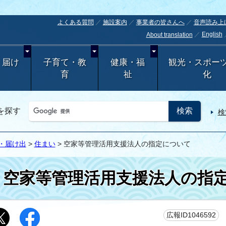
よくある質問
施設案内
事業者の皆さんへ
音声読み上
English
About translation
・届け
子育て・教
健康・福
観光・スポー
育
祉
化
を探す
検
・届け出
>
住まい
> 空家等管理活用支援法人の指定について
空家等管理活用支援法人の指
更
広報ID1046592