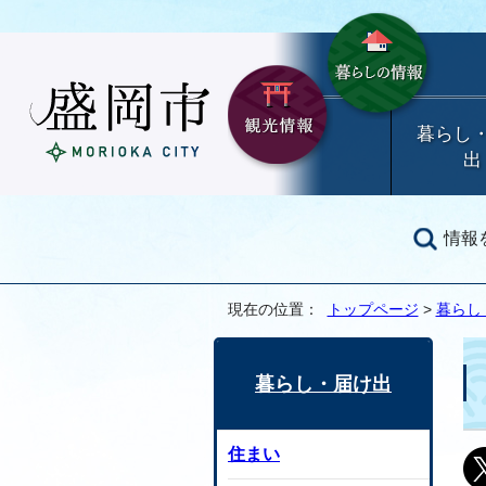
暮らし
出
情報
現在の位置：
トップページ
>
暮らし
暮らし・届け出
住まい