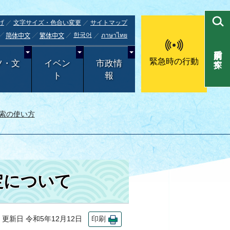
げ
文字サイズ・色合い変更
サイトマップ
한국어
ภาษาไทย
简体中文
繁体中文
目的別で探す
緊急時の行動
ツ・文
イベン
市政情
ト
報
索の使い方
定について
新日 令和5年12月12日
印刷