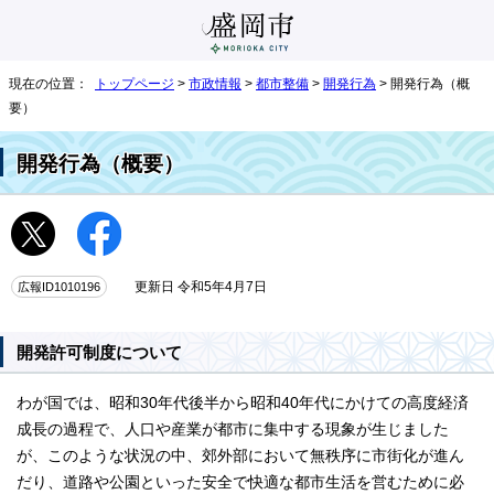
現在の位置：
トップページ
>
市政情報
>
都市整備
>
開発行為
> 開発行為（概
要）
開発行為（概要）
広報ID1010196
更新日 令和5年4月7日
開発許可制度について
わが国では、昭和30年代後半から昭和40年代にかけての高度経済
成長の過程で、人口や産業が都市に集中する現象が生じました
が、このような状況の中、郊外部において無秩序に市街化が進ん
だり、道路や公園といった安全で快適な都市生活を営むために必