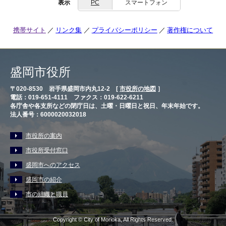
表示
PC
スマートフォン
携帯サイト
リンク集
プライバシーポリシー
著作権について
盛岡市役所
〒020-8530 岩手県盛岡市内丸12-2 [
市役所の地図
］
電話：019-651-4111 ファクス：019-622-6211
各庁舎や各支所などの閉庁日は、土曜・日曜日と祝日、年末年始です。
法人番号：6000020032018
市役所の案内
市役所受付窓口
盛岡市へのアクセス
盛岡市の紹介
市の組織と職員
Copyright © City of Morioka, All Rights Reserved.