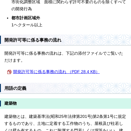
市街化調整区域 面積に関わらず許可不要のものを除くすべて
の開発行為
都市計画区域外
1ヘクタール以上
開発許可等に係る事務の流れ
開発許可等に係る事務の流れは、下記の添付ファイルでご覧いた
だけます。
開発許可等に係る事務の流れ （PDF 28.4 KB）
用語の定義
建築物
建築物とは、建築基準法(昭和25年法律第201号)第2条第1号に規定
するものであり、土地に定着する工作物のうち、屋根及び柱若し
くは壁を有するもの、これに附属する門若しくは塀等をいい、建