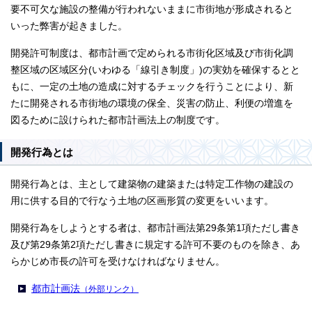
要不可欠な施設の整備が行われないままに市街地が形成されると
いった弊害が起きました。
開発許可制度は、都市計画で定められる市街化区域及び市街化調
整区域の区域区分(いわゆる「線引き制度」)の実効を確保するとと
もに、一定の土地の造成に対するチェックを行うことにより、新
たに開発される市街地の環境の保全、災害の防止、利便の増進を
図るために設けられた都市計画法上の制度です。
開発行為とは
開発行為とは、主として建築物の建築または特定工作物の建設の
用に供する目的で行なう土地の区画形質の変更をいいます。
開発行為をしようとする者は、都市計画法第29条第1項ただし書き
及び第29条第2項ただし書きに規定する許可不要のものを除き、あ
らかじめ市長の許可を受けなければなりません。
都市計画法
（外部リンク）