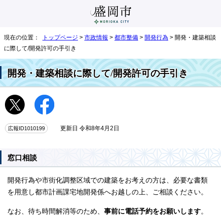
現在の位置：
トップページ
>
市政情報
>
都市整備
>
開発行為
> 開発・建築相談
に際して/開発許可の手引き
開発・建築相談に際して/開発許可の手引き
広報ID1010199
更新日 令和8年4月2日
窓口相談
開発行為や市街化調整区域での建築をお考えの方は、必要な書類
を用意し都市計画課宅地開発係へお越しの上、ご相談ください。
なお、待ち時間解消等のため、
事前に電話予約をお願いします
。