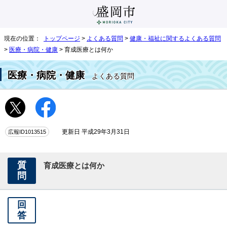
現在の位置：
トップページ
>
よくある質問
>
健康・福祉に関するよくある質問
>
医療・病院・健康
> 育成医療とは何か
医療・病院・健康
よくある質問
広報ID1013515
更新日 平成29年3月31日
質
育成医療とは何か
問
回
答