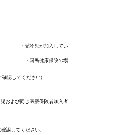
し
入してい
保険の場
に確認してください)
類
保険者加入者
。
に確認してください。