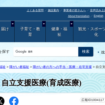
よくある質問
施設案内
事業者の皆さんへ
音声読み上
English
About translation
・届け
子育て・教
健康・福
観光・スポー
育
祉
化
を探す
検
福祉
>
障がい者福祉
>
障がい者の方への手当・医療・在宅支援
> 自立
自立支援医療(育成医療)
広報ID1004117