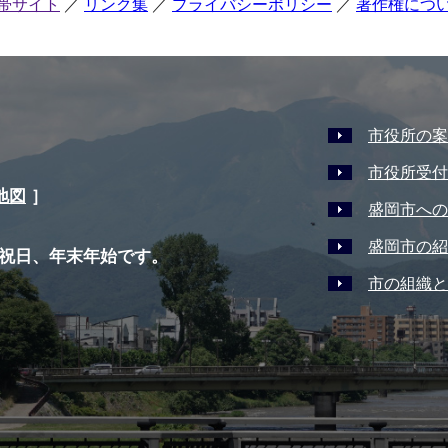
帯サイト
リンク集
プライバシーポリシー
著作権につ
市役所の案
市役所受付
地図
］
盛岡市への
盛岡市の紹
祝日、年末年始です。
市の組織と