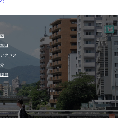
いて
内
窓口
アクセス
介
職員