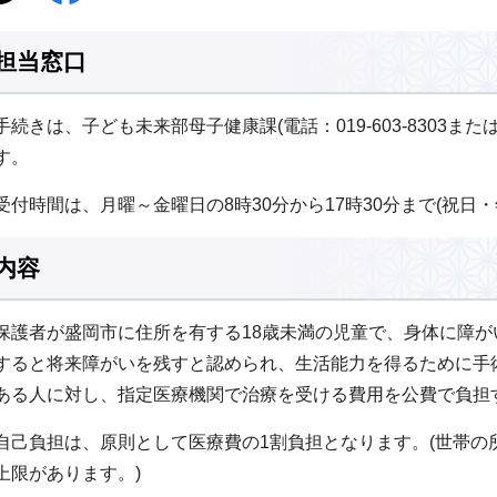
担当窓口
手続きは、子ども未来部母子健康課(電話：019-603-8303または0
す。
受付時間は、月曜～金曜日の8時30分から17時30分まで(祝日
内容
保護者が盛岡市に住所を有する18歳未満の児童で、身体に障
すると将来障がいを残すと認められ、生活能力を得るために手
ある人に対し、指定医療機関で治療を受ける費用を公費で負担
自己負担は、原則として医療費の1割負担となります。(世帯の
上限があります。)