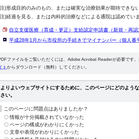
(注)形成目的のみのもの、または確実な治療効果が期待できな
(注)経過を見る、または内科的治療などによる通院は認めてい
自立支援医療（育成・更正）支給認定申請書（新規・再認定・変更
平成28年1月から市役所の手続きでマイナンバー（個人番
PDFファイルをご覧いただくには、Adobe Acrobat Readerが必要で
イト
からダウンロード（無料）してください。
よりよいウェブサイトにするために、このページにどのよう
さい。
このページに問題点はありましたか？
情報が十分掲載されていなかった
ページの構成がわかりにくかった
文章や表現がわかりにくかった