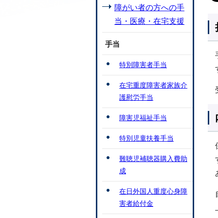
障がい者の方への手
当・医療・在宅支援
手当
特別障害者手当
在宅重度障害者家族介
護慰労手当
障害児福祉手当
特別児童扶養手当
難聴児補聴器購入費助
成
在日外国人重度心身障
害者給付金