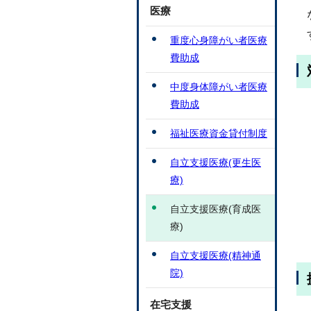
医療
重度心身障がい者医療
費助成
中度身体障がい者医療
費助成
福祉医療資金貸付制度
自立支援医療(更生医
療)
自立支援医療(育成医
療)
自立支援医療(精神通
院)
在宅支援