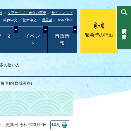
げ
文字サイズ・色合い変更
サイトマップ
한국어
ภาษาไทย
简体中文
繁体中文
目的別で探す
緊急時の行動
ツ・文
イベン
市政情
ト
報
索の使い方
支援医療(育成医療)
更新日 令和2年3月9日
印刷