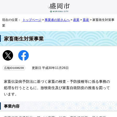
現在の位置：
トップページ
>
事業者の皆さんへ
>
産業
>
畜産
> 家畜衛生対策事
業
家畜衛生対策事業
広報ID1008239
更新日 平成30年11月26日
家畜伝染病予防法に基づく家畜の検査・予防接種等に係る事務の
処理を行うとともに、放牧衛生及び家畜自衛防疫の推進を図って
います。
事業内容