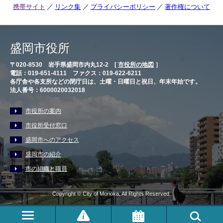
携帯サイト
リンク集
プライバシーポリシー
著作権について
盛岡市役所
〒020-8530 岩手県盛岡市内丸12-2 [
市役所の地図
］
電話：019-651-4111 ファクス：019-622-6211
各庁舎や各支所などの閉庁日は、土曜・日曜日と祝日、年末年始です。
法人番号：6000020032018
市役所の案内
市役所受付窓口
盛岡市へのアクセス
盛岡市の紹介
市の組織と職員
Copyright © City of Morioka, All Rights Reserved.