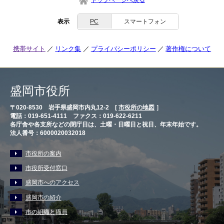
トップページへ戻る
表示
PC
スマートフォン
携帯サイト
リンク集
プライバシーポリシー
著作権について
盛岡市役所
〒020-8530 岩手県盛岡市内丸12-2 [
市役所の地図
］
電話：019-651-4111 ファクス：019-622-6211
各庁舎や各支所などの閉庁日は、土曜・日曜日と祝日、年末年始です。
法人番号：6000020032018
市役所の案内
市役所受付窓口
盛岡市へのアクセス
盛岡市の紹介
市の組織と職員