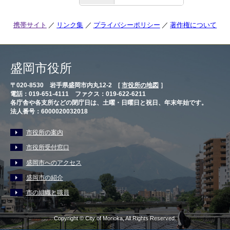
携帯サイト
リンク集
プライバシーポリシー
著作権について
盛岡市役所
〒020-8530 岩手県盛岡市内丸12-2 [
市役所の地図
］
電話：019-651-4111 ファクス：019-622-6211
各庁舎や各支所などの閉庁日は、土曜・日曜日と祝日、年末年始です。
法人番号：6000020032018
市役所の案内
市役所受付窓口
盛岡市へのアクセス
盛岡市の紹介
市の組織と職員
Copyright © City of Morioka, All Rights Reserved.