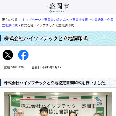
現在の位置：
トップページ
>
事業者の皆さんへ
>
事業者支援
>
企業誘致
>
企業
立地調印式
> 株式会社ハイソフテックと立地調印式
株式会社ハイソフテックと立地調印式
広報ID1041758
更新日 令和5年1月17日
株式会社ハイソフテックと立地協定書調印式を行いました。