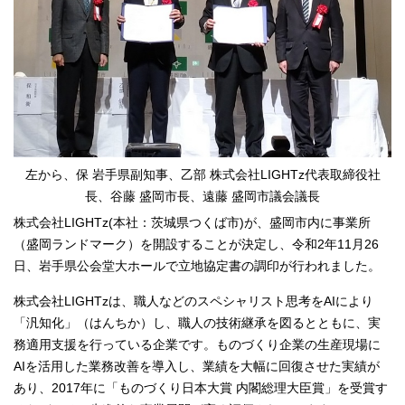
左から、保 岩手県副知事、乙部 株式会社LIGHTz代表取締役社
長、谷藤 盛岡市長、遠藤 盛岡市議会議長
株式会社LIGHTz(本社：茨城県つくば市)が、盛岡市内に事業所
（盛岡ランドマーク）を開設することが決定し、令和2年11月26
日、岩手県公会堂大ホールで立地協定書の調印が行われました。
株式会社LIGHTzは、職人などのスペシャリスト思考をAIにより
「汎知化」（はんちか）し、職人の技術継承を図るとともに、実
務適用支援を行っている企業です。ものづくり企業の生産現場に
AIを活用した業務改善を導入し、業績を大幅に回復させた実績が
あり、2017年に「ものづくり日本大賞 内閣総理大臣賞」を受賞す