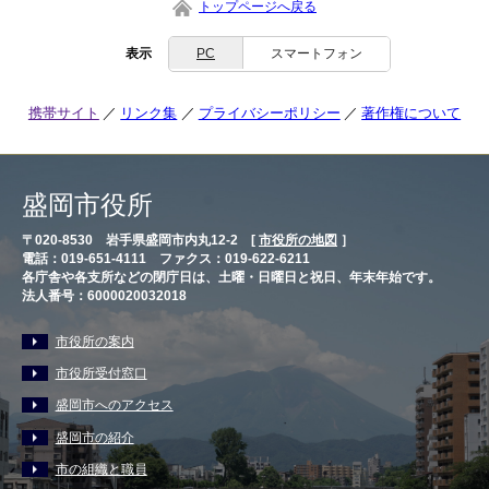
トップページへ戻る
表示
PC
スマートフォン
携帯サイト
リンク集
プライバシーポリシー
著作権について
盛岡市役所
〒020-8530 岩手県盛岡市内丸12-2 [
市役所の地図
］
電話：019-651-4111 ファクス：019-622-6211
各庁舎や各支所などの閉庁日は、土曜・日曜日と祝日、年末年始です。
法人番号：6000020032018
市役所の案内
市役所受付窓口
盛岡市へのアクセス
盛岡市の紹介
市の組織と職員