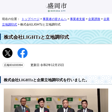
現在の位置：
トップページ
>
事業者の皆さんへ
>
事業者支援
>
企業誘致
>
企業
立地調印式
> 株式会社LIGHTzと立地調印式
株式会社LIGHTzと立地調印式
広報ID1033394
更新日 令和2年12月15日
株式会社LIGHTzと企業立地調印式を行いました。