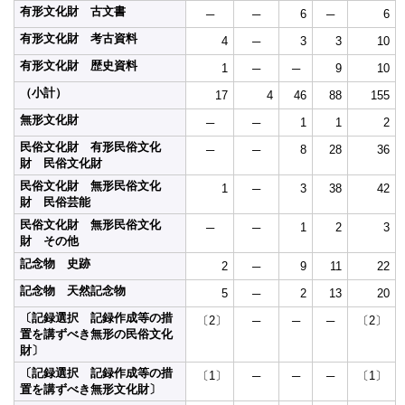
有形文化財 古文書
─
─
6
─
6
有形文化財 考古資料
4
─
3
3
10
有形文化財 歴史資料
1
─
─
9
10
（小計）
17
4
46
88
155
無形文化財
─
─
1
1
2
民俗文化財 有形民俗文化
─
─
8
28
36
財 民俗文化財
民俗文化財 無形民俗文化
1
─
3
38
42
財 民俗芸能
民俗文化財 無形民俗文化
─
─
1
2
3
財 その他
記念物 史跡
2
─
9
11
22
記念物 天然記念物
5
─
2
13
20
〔記録選択 記録作成等の措
〔2〕
─
─
─
〔2〕
置を講ずべき無形の民俗文化
財〕
〔記録選択 記録作成等の措
〔1〕
─
─
─
〔1〕
置を講ずべき無形文化財〕