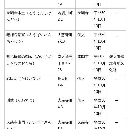
49
10日
東顕寺本堂（とうけんじほ
名須川町
東顕寺
平成30
─
んどう）
2-1
年10月
10日
老梅院茶室（ろうばいいん
大慈寺町
個人
平成30
─
ちゃしつ）
7-18
年10月
10日
明治橋際の御蔵（めいじば
南大通三
盛岡市
平成30
盛岡市指
しぎわのおくら）
丁目12-
年10月
定有形文
28
10日
化財
武田邸（たけだてい）
長田町
個人
平成30
─
19-1
年10月
10日
川鉄（かわてつ）
大慈寺町
個人
平成30
─
4-3
年10月
10日
大慈寺山門（だいじじさん
大慈寺町
大慈寺
平成30
─
もん）
5-6
年10月