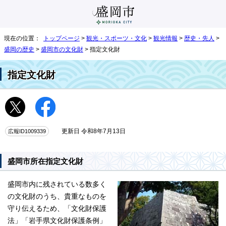
現在の位置：
トップページ
>
観光・スポーツ・文化
>
観光情報
>
歴史・先人
>
盛岡の歴史
>
盛岡市の文化財
> 指定文化財
指定文化財
広報ID1009339
更新日 令和8年7月13日
盛岡市所在指定文化財
盛岡市内に残されている数多く
の文化財のうち、貴重なものを
守り伝えるため、「文化財保護
法」「岩手県文化財保護条例」