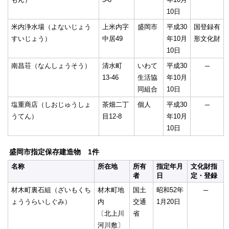
10日
米内浄水場（よないじょう
上米内字
盛岡市
平成30
国登録有
すいじょう）
中居49
年10月
形文化財
10日
南昌荘（なんしょうそう）
清水町
いわて
平成30
─
13-46
生活協
年10月
同組合
10日
塩重商店（しおじゅうしょ
茶畑二丁
個人
平成30
─
うてん）
目12-8
年10月
10日
盛岡市指定保存建造物 1件
名称
所在地
所有
指定年月
文化財指
者
日
定・登録
材木町裏石組（ざいもくち
材木町地
国土
昭和52年
─
ょううらいしぐみ）
内
交通
1月20日
〔北上川
省
河川敷〕