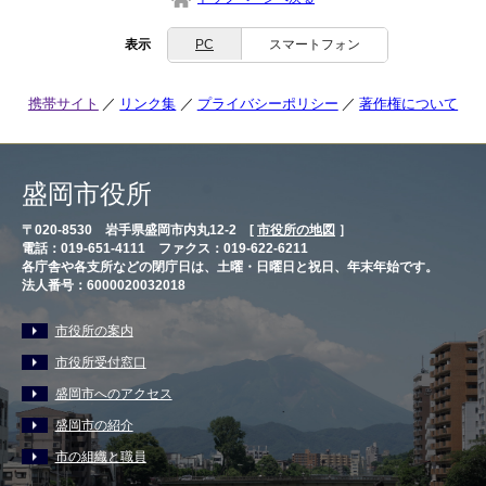
表示
PC
スマートフォン
携帯サイト
リンク集
プライバシーポリシー
著作権について
盛岡市役所
〒020-8530 岩手県盛岡市内丸12-2 [
市役所の地図
］
電話：019-651-4111 ファクス：019-622-6211
各庁舎や各支所などの閉庁日は、土曜・日曜日と祝日、年末年始です。
法人番号：6000020032018
市役所の案内
市役所受付窓口
盛岡市へのアクセス
盛岡市の紹介
市の組織と職員