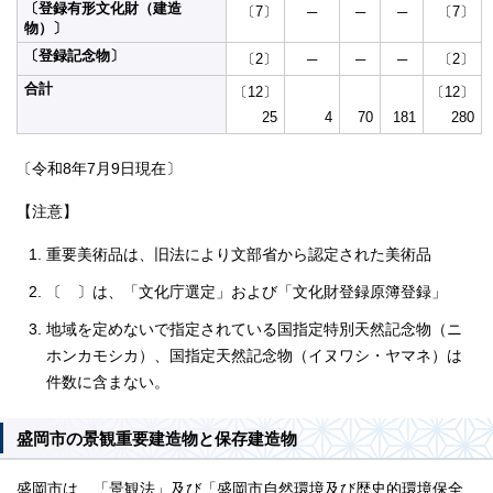
〔登録有形文化財（建造
〔7〕
─
─
─
〔7〕
物）〕
〔登録記念物〕
〔2〕
─
─
─
〔2〕
合計
〔12〕
〔12〕
25
4
70
181
280
〔令和8年7月9日現在〕
【注意】
重要美術品は、旧法により文部省から認定された美術品
〔 〕は、「文化庁選定」および「文化財登録原簿登録」
地域を定めないで指定されている国指定特別天然記念物（ニ
ホンカモシカ）、国指定天然記念物（イヌワシ・ヤマネ）は
件数に含まない。
盛岡市の景観重要建造物と保存建造物
盛岡市は、「景観法」及び「盛岡市自然環境及び歴史的環境保全