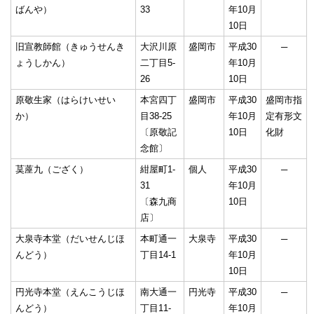
ばんや）
33
年10月
10日
旧宣教師館（きゅうせんき
大沢川原
盛岡市
平成30
─
ょうしかん）
二丁目5-
年10月
26
10日
原敬生家（はらけいせい
本宮四丁
盛岡市
平成30
盛岡市指
か）
目38-25
年10月
定有形文
〔原敬記
10日
化財
念館〕
茣蓙九（ござく）
紺屋町1-
個人
平成30
─
31
年10月
〔森九商
10日
店〕
大泉寺本堂（だいせんじほ
本町通一
大泉寺
平成30
─
んどう）
丁目14-1
年10月
10日
円光寺本堂（えんこうじほ
南大通一
円光寺
平成30
─
んどう）
丁目11-
年10月