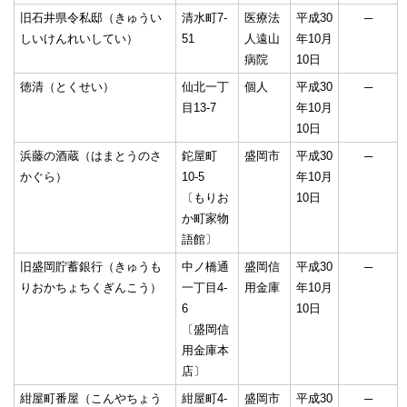
旧石井県令私邸（きゅうい
清水町7-
医療法
平成30
─
しいけんれいしてい）
51
人遠山
年10月
病院
10日
徳清（とくせい）
仙北一丁
個人
平成30
─
目13-7
年10月
10日
浜藤の酒蔵（はまとうのさ
鉈屋町
盛岡市
平成30
─
かぐら）
10-5
年10月
〔もりお
10日
か町家物
語館〕
旧盛岡貯蓄銀行（きゅうも
中ノ橋通
盛岡信
平成30
─
りおかちょちくぎんこう）
一丁目4-
用金庫
年10月
6
10日
〔盛岡信
用金庫本
店〕
紺屋町番屋（こんやちょう
紺屋町4-
盛岡市
平成30
─