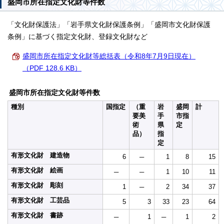
盛岡市所在指定文化財等件数
「文化財保護法」「岩手県文化財保護条例」「盛岡市文化財保護
条例」に基づく指定文化財、登録文化財など
盛岡市所在指定文化財等総括表（令和8年7月9日現在）
（PDF 128.6 KB）
盛岡市所在指定文化財等件数
種別
国指定
（重
岩
盛岡
計
要美
手
市指
術
県
定
品）
指
定
有形文化財 建造物
6
─
1
8
15
有形文化財 絵画
─
─
1
10
11
有形文化財 彫刻
1
─
2
34
37
有形文化財 工芸品
5
3
33
23
64
有形文化財 書跡
─
1
─
1
2