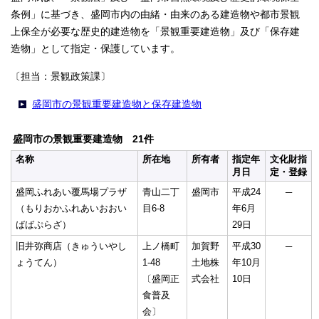
条例」に基づき、盛岡市内の由緒・由来のある建造物や都市景観
上保全が必要な歴史的建造物を「景観重要建造物」及び「保存建
造物」として指定・保護しています。
〔担当：景観政策課〕
盛岡市の景観重要建造物と保存建造物
盛岡市の景観重要建造物 21件
名称
所在地
所有者
指定年
文化財指
月日
定・登録
盛岡ふれあい覆馬場プラザ
青山二丁
盛岡市
平成24
─
（もりおかふれあいおおい
目6-8
年6月
ばばぷらざ）
29日
旧井弥商店（きゅういやし
上ノ橋町
加賀野
平成30
─
ょうてん）
1-48
土地株
年10月
〔盛岡正
式会社
10日
食普及
会〕