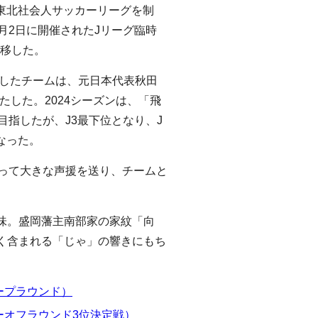
に東北社会人サッカーリーグを制
月2日に開催されたJリーグ臨時
を移した。
更したチームは、元日本代表秋田
たした。2024シーズンは、「飛
目指したが、J3最下位となり、J
なった。
なって大きな声援を送り、チームと
味。盛岡藩主南部家の家紋「向
く含まれる「じゃ」の響きにもち
ループラウンド）
レーオフラウンド3位決定戦）