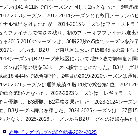
ーズンは41勝11敗で前シーズンと同じく2位となった。3年連
2012-2013シーズン、2013-2014シーズンとも秋田ノー
イナル進出を阻まれたが、2014-2015シーズンはファースト
セミファイナルで青森を破り、初のプレーオフファイナル進出を
なる2015-2016のシーズンは、30勝22敗の5位でシーズンを終
2017シーズンは、B2リーグ東地区において15勝45敗の最下位で
2018シーズンはB2リーグ東地区において7勝53敗で前年度と同様
ーズンは活躍の場をB3リーグへ移すことになった。B3リーグ1年目
成績16勝44敗で総合第7位、2年目の2019-2020シーズンは通
2020-2021シーズンは通算成績26勝14敗で総合第5位、2021-
で総合第8位となった。2022-2023シーズンは、レギュラーシ
でも優勝し、B3優勝、B2昇格を果たした。2023-2024シーズン
位。B3リーグへ舞台を移した。2024-2025シーズンは、37勝
3位となり、2025-2026シーズンからB2リーグへの復帰を果た
岩手ビッグブルズの試合結果2024-2025