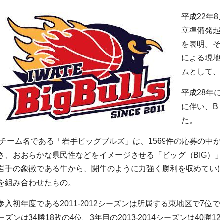
平成22年
立準備発起
を表明。
による現地
ムとして、
平成28年
に伴い、B
た。
チーム名である「岩手ビッグブルズ」は、1569件の応募の中
さ、おおらかな県民性などをイメージさせる「ビッグ（BIG）
岩手の象徴である牛から、闘牛のように力強く勝利を収めていけ
を組み合わせたもの。
参入初年度である2011-2012シーズンは所属する東地区で7位であ
ーズンは34勝18敗の4位、3年目の2013-2014シーズンは40勝12