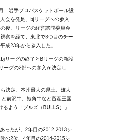
8月、岩手プロバスケットボール設
人会を発足、bjリーグへの参入
その後、リーグの経営諮問委員会
視察を経て、東北で3つ目のチー
平成23年から参入した。
にbjリーグの終了とBリーグの新設
リーグの2部への参入が決定し
から決定。本州最大の県土、雄大
」と前沢牛、短角牛など畜産王国
るよう「ブルズ（BULLS）」
ったが、2年目の2012-2013シ
敗の2位、4年目の2014-2015シ