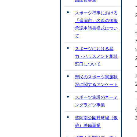
団団員募集
スポーツ行事における
「盛岡市」名義の後援
承認申請書様式につい
て
スポーツにおける暴
力・ハラスメント相談
窓口について
県民のスポーツ実施状
況に関するアンケート
スポーツ施設のネーミ
ングライツ事業
盛岡南公園野球場（仮
称）整備事業