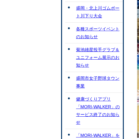
盛岡・北上川ゴムボー
ト川下り大会
各種スポーツイベント
のお知らせ
菊池雄星投手グラブ＆
ユニフォーム展示のお
知らせ
盛岡市女子野球タウン
事業
健康づくりアプリ
「MORI-WALKER」の
サービス終了のお知ら
せ
「MORI-WALKER」を