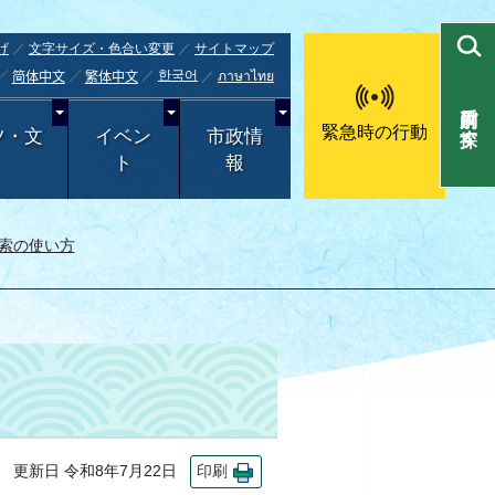
げ
文字サイズ・色合い変更
サイトマップ
한국어
ภาษาไทย
简体中文
繁体中文
目的別で探す
緊急時の行動
ツ・文
イベン
市政情
ト
報
索の使い方
更新日 令和8年7月22日
印刷