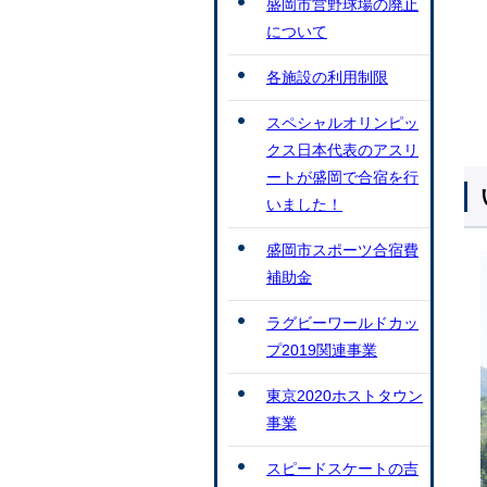
盛岡市営野球場の廃止
について
各施設の利用制限
スペシャルオリンピッ
クス日本代表のアスリ
ートが盛岡で合宿を行
いました！
盛岡市スポーツ合宿費
補助金
ラグビーワールドカッ
プ2019関連事業
東京2020ホストタウン
事業
スピードスケートの吉