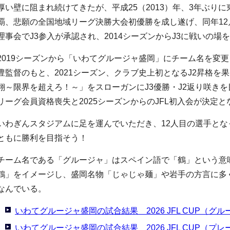
厚い壁に阻まれ続けてきたが、平成25（2013）年、3年ぶり
覇、悲願の全国地域リーグ決勝大会初優勝を成し遂げ、同年12
理事会でJ3参入が承認され、2014シーズンからJ3に戦いの場
2019シーズンから「いわてグルージャ盛岡」にチーム名を変
豊監督のもと、2021シーズン、クラブ史上初となるJ2昇格を果
翔～限界を超えろ！～」をスローガンにJ3優勝・J2返り咲きを
リーグ会員資格喪失と2025シーズンからのJFL初入会が決定と
いわぎんスタジアムに足を運んでいただき、12人目の選手と
ともに勝利を目指そう！
チーム名である「グルージャ」はスペイン語で「鶴」という意
鶴」をイメージし、盛岡名物「じゃじゃ麺」や岩手の方言に多
なんでいる。
いわてグルージャ盛岡の試合結果 2026 JFL CUP（グ
いわてグルージャ盛岡の試合結果 2026 JFL CUP（プ