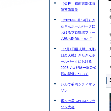
（仮称）都南東部体育
館整備事業
（2026年6月14日）き
たぎんボールパークに
おけるプロ野球ファー
ム戦の開催について
（7月1日巨人戦、9月2
日楽天戦）きたぎんボ
ールパークにおける
2026プロ野球一軍公式
戦の開催について
いわて盛岡シティマラ
ソン
啄木の里ふれあいマラ
ソン大会