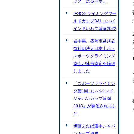
ック「ぱるスポ」
IFSCクライミングワー
ルドカップB&Lコンバ
インドいわて盛岡2022
岩手県、盛岡市及び公
益社団法人日本山岳・
スポーツクライミング
協会が連携協定を締結
しました
「スポーツクライミン
グ第1回コンバインド
ジャパンカップ盛岡
2018」が開催されまし
た
伊藤ふたば選手ジャパ
ンカップ優勝