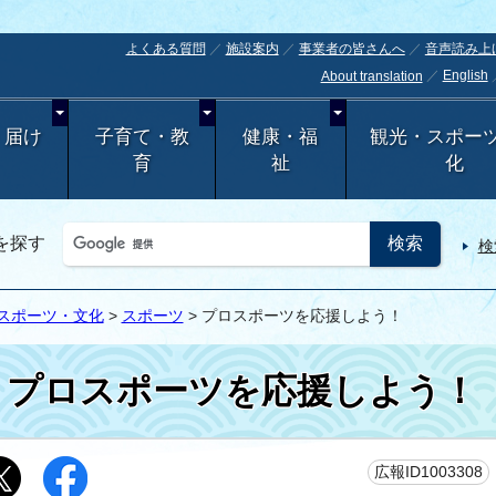
よくある質問
施設案内
事業者の皆さんへ
音声読み上
English
About translation
・届け
子育て・教
健康・福
観光・スポー
育
祉
化
を探す
検
スポーツ・文化
>
スポーツ
> プロスポーツを応援しよう！
プロスポーツを応援しよう！
広報ID1003308